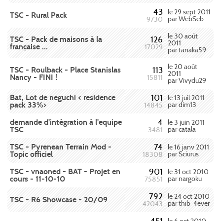
43
le 29 sept 2011
TSC - Rural Pack
par WebSeb
9730
le 30 août
TSC - Pack de maisons à la
126
2011
française ...
17029
par tanaka59
le 20 août
TSC - Roulback - Place Stanislas
113
2011
Nancy - FINI !
15811
par Vivydu29
Bat, Lot de neguchi < residence
101
le 13 juil 2011
pack 33%>
par dim13
14845
demande d'intégration à l'equipe
4
le 3 juin 2011
TSC
par catala
3481
TSC - Pyrenean Terrain Mod -
74
le 16 janv 2011
Topic officiel
par Sciurus
18308
TSC - vnaoned - BAT - Projet en
901
le 31 oct 2010
cours - 11-10-10
par nargoku
75851
792
le 24 oct 2010
TSC - R6 Showcase - 20/09
par thib-4ever
42043