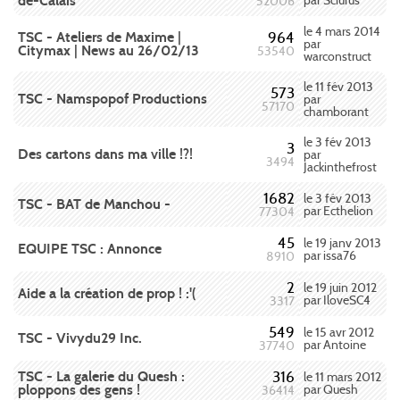
de-Calais
par Sciurus
52006
le 4 mars 2014
TSC - Ateliers de Maxime |
964
par
Citymax | News au 26/02/13
53540
warconstruct
le 11 fév 2013
573
TSC - Namspopof Productions
par
57170
chamborant
le 3 fév 2013
3
Des cartons dans ma ville !?!
par
3494
Jackinthefrost
1682
le 3 fév 2013
TSC - BAT de Manchou -
par Ecthelion
77304
45
le 19 janv 2013
EQUIPE TSC : Annonce
par issa76
8910
2
le 19 juin 2012
Aide a la création de prop ! :'(
par IloveSC4
3317
549
le 15 avr 2012
TSC - Vivydu29 Inc.
par Antoine
37740
TSC - La galerie du Quesh :
316
le 11 mars 2012
ploppons des gens !
par Quesh
36414