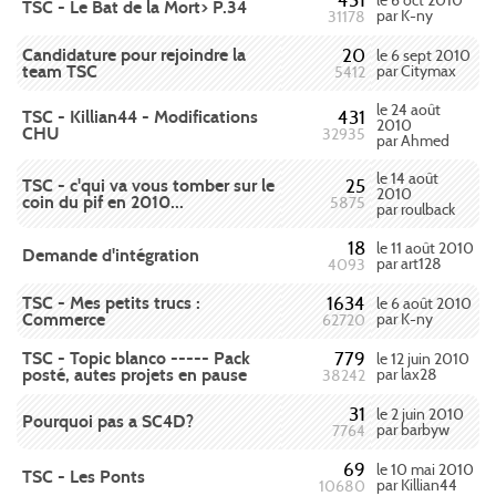
451
le 6 oct 2010
TSC - Le Bat de la Mort> P.34
par K-ny
31178
Candidature pour rejoindre la
20
le 6 sept 2010
team TSC
par Citymax
5412
le 24 août
TSC - Killian44 - Modifications
431
2010
CHU
32935
par Ahmed
le 14 août
TSC - c'qui va vous tomber sur le
25
2010
coin du pif en 2010...
5875
par roulback
18
le 11 août 2010
Demande d'intégration
par art128
4093
TSC - Mes petits trucs :
1634
le 6 août 2010
Commerce
par K-ny
62720
TSC - Topic blanco ----- Pack
779
le 12 juin 2010
posté, autes projets en pause
par lax28
38242
31
le 2 juin 2010
Pourquoi pas a SC4D?
par barbyw
7764
69
le 10 mai 2010
TSC - Les Ponts
par Killian44
10680