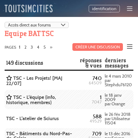
identification
Equipe BAT TSC
2
3
4
5
»
CRÉER UNE DISCUSSION
PAGES
1
réponses
derniers
149 discussions
& vues
messages
le 4 mars 2010
TSC - Les Projets! [MAJ
740
par
22/07]
64509
Stephdu76120
le 18 janv
TSC - L'équipe (info,
1
2009
historique, membres)
7047
par Orange
le 26 fév 2018
588
TSC - L'atelier de Sciurus
par Utilisateur
49529
11504
TSC - Bâtiments du Nord-Pas-
709
le 13 déc 2016