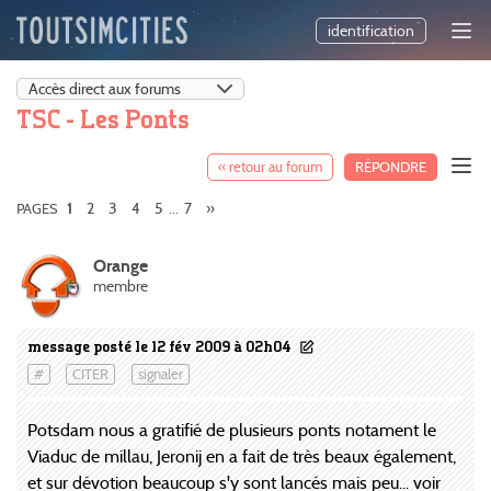
identification
TSC - Les Ponts
« retour au forum
RÉPONDRE
2
3
4
5
7
»
PAGES
1
...
Orange
membre
message posté le 12 fév 2009 à 02h04
#
CITER
signaler
Potsdam nous a gratifié de plusieurs ponts notament le
Viaduc de millau, Jeronij en a fait de très beaux également,
et sur dévotion beaucoup s'y sont lancés mais peu... voir