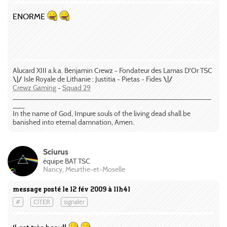
ENORME
Alucard XIII a.k.a. Benjamin Crewz - Fondateur des Lamas D'Or TSC
\|/
Isle Royale de Lithanie : Justitia - Pietas - Fides
\|/
Crewz Gaming
-
Squad 29
_________________________________________________
___
In the name of God, Impure souls of the living dead shall be
banished into eternal damnation, Amen.
Sciurus
équipe BAT TSC
Nancy, Meurthe-et-Moselle
message posté le 12 fév 2009 à 11h41
#
CITER
signaler