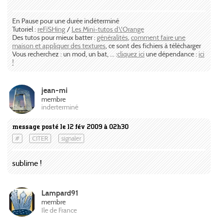
En Pause pour une durée indéterminé
Tutoriel :
reFiSHing
/
Les Mini-tutos d\'Orange
Des tutos pour mieux batter :
généralités
,
comment faire une
maison et appliquer des textures
, ce sont des fichiers à télécharger
Vous recherchez : un mod, un bat, ... :
cliquez ici
une dépendance :
ici
!
jean-mi
membre
inderterminé
message posté le 12 fév 2009 à 02h30
#
CITER
signaler
sublime !
Lampard91
membre
Ile de France