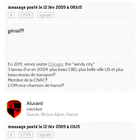
message posté le 12 fév 2009 à 08h15
#
CITER
signaler
génial!!!
En 2011, venez visiter
Chicago
, the "windy city"
3 lamas d'or en 2009: plus beau CBD, plus belle ville US et plus
beau réseau de transport!!
Membre de la CNAC!!
L'OM vice-chamion de france!!
Alucard
membre
Savoie, Rhône Alpes, France
message posté le 12 fév 2009 à 11h15
#
CITER
signaler