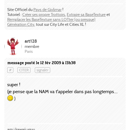
Site Officiel du
Pays de Givlimar
!
Tutoriel :
Créer ses propre Trottoirs
,
Extraire sa BaseTexture
et
Remplacer les BaseTexture sans LOTter (ou presque)
Génération City
, tout sur City Life et Cities XL !
art128
membre
Paris
message posté le 12 fév 2009 à 13h38
#
CITER
signaler
super !
(je pense que la NAM va t'appeler dans pas longtemps....
)
am i kawaii uguu