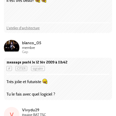
Il est très beau!!
L'atelier d'architecture
blanco_05
membre
Gap
message posté le 12 fév 2009 à 11h42
#
CITER
signaler
Très jolie et futuriste
Tu le fais avec quel logiciel ?
Vivydu29
V
équipe BAT TSC