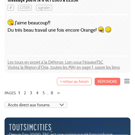
message posté le 8 oct 2009 à 22h38
#
CITER
signaler
J'aime beaucoup!!
Du très beau travail une fois encore Orange!
Les tours en projet à la Défense. Lien pour l'équipeTSC
Visitez la Région d'Oria, toutes les MAJ en page 1, suivre les liens
« retour au forum
RÉPONDRE
2
3
4
5
8
»
PAGES
1
...
Depuis l'an 2000, TSC est une communauté francophone