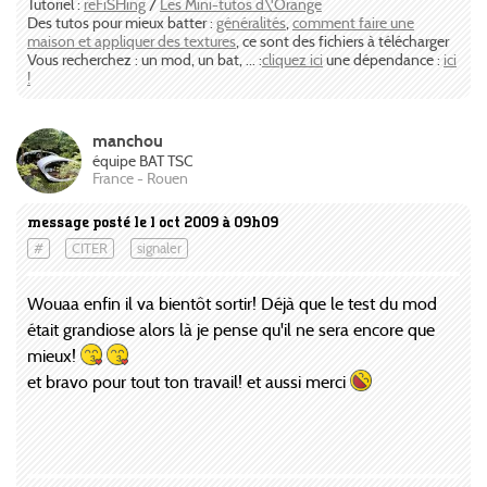
Tutoriel :
reFiSHing
/
Les Mini-tutos d\'Orange
Des tutos pour mieux batter :
généralités
,
comment faire une
maison et appliquer des textures
, ce sont des fichiers à télécharger
Vous recherchez : un mod, un bat, ... :
cliquez ici
une dépendance :
ici
!
manchou
équipe BAT TSC
France - Rouen
message posté le 1 oct 2009 à 09h09
#
CITER
signaler
Wouaa enfin il va bientôt sortir! Déjà que le test du mod
était grandiose alors là je pense qu'il ne sera encore que
mieux!
et bravo pour tout ton travail! et aussi merci