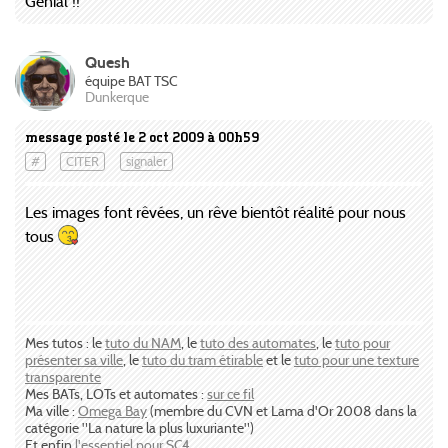
Génial !!
Quesh
équipe BAT TSC
Dunkerque
message posté le 2 oct 2009 à 00h59
#
CITER
signaler
Les images font rêvées, un rêve bientôt réalité pour nous
tous
Mes tutos : le
tuto du NAM
, le
tuto des automates
, le
tuto pour
présenter sa ville
, le
tuto du tram étirable
et le
tuto pour une texture
transparente
Mes BATs, LOTs et automates :
sur ce fil
Ma ville :
Omega Bay
(membre du CVN et Lama d'Or 2008 dans la
catégorie "La nature la plus luxuriante")
Et enfin
l'essentiel pour SC4