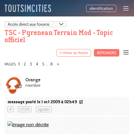
identification
TSC - Pyrenean Terrain Mod - Topic
officiel
« retour au forum
RÉPONDRE
2
3
4
5
8
»
PAGES
1
...
Orange
membre
message posté le 1 oct 2009 à 02h49
#
CITER
signaler