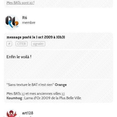
Mes BATs sont ici !
R6
membre
message posté le 1 oct 2009 à 10h31
#
CITER
signaler
Enfin le voilà !
"Sans texture le BAT n'est rien"
Orange
Mes BATs
ici
et mes anciennes villes
ici
Koumhog
: Lama d'Or 2009 de la Plus Belle Ville.
art128