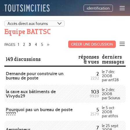
identification
Equipe BAT TSC
1
2
4
5
»
CRÉER UNE DISCUSSION
PAGES
3
réponses
derniers
149 discussions
& vues
messages
le 7 déc
Demande pour construire un
2
2008
bureau de poste
2232
par art128
le 2 déc
la cave aux bâtiments de
103
2008
Vivydu29
9939
par Sciurus
le 5 oct
Pourquoi pas un bureau de poste
5
2008
?????
2579
par atifos
le 25 sept
7
Aeroplaneur
2008