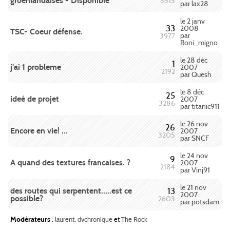
groenlandaises - Disponible
5315
par lax28
le 2 janv
33
2008
TSC- Coeur défense.
par
3977
Roni_migno
le 28 déc
1
j'ai 1 probleme
2007
2192
par Quesh
le 8 déc
25
ideé de projet
2007
3286
par titanic911
le 26 nov
26
Encore en vie! ...
2007
3205
par SNCF
le 24 nov
9
A quand des textures francaises. ?
2007
2184
par Vinj91
le 21 nov
des routes qui serpentent.....est ce
13
2007
possible?
2603
par potsdam
Modérateurs
:
laurent
,
dvchronique
et
The Rock