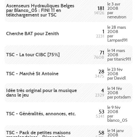
le 3 avr
Ascenseurs Hydrauliques Belges
181
2008
par Blanco_05 : FINI !!! en
par
14126
téléchargement sur TSC
neneutron
le 28 mars
1
2008
Cherche BAT pour Zenith
par
2231
Lampard91
le 14 mars
71
TSC - La tour CIBC [75%]
2008
7608
par titanic911
le 23 fév
28
TSC - Marché St Antoine
2008
3475
par Davidl
le 14 fév
Idée très original pour la musique
4
2008
dans le jeu
2329
par potsdam
le 9 fév
53
2008
TSC - Généralités, annonces, etc.
par
5241
blanco_05
le 14 janv
TSC - Pack de petites maisons
58
2008