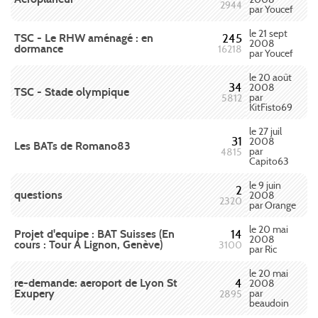
2944
par Youcef
le 21 sept
TSC - Le RHW aménagé : en
245
2008
dormance
16218
par Youcef
le 20 août
34
2008
TSC - Stade olympique
par
5812
KitFisto69
le 27 juil
31
2008
Les BATs de Romano83
par
4815
Capito63
le 9 juin
2
questions
2008
2320
par Orange
le 20 mai
Projet d'equipe : BAT Suisses (En
14
2008
cours : Tour A Lignon, Genève)
3100
par Ric
le 20 mai
re-demande: aeroport de Lyon St
4
2008
Exupery
par
2895
beaudoin