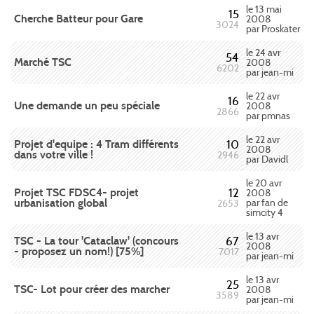
le 13 mai
15
Cherche Batteur pour Gare
2008
3024
par Proskater
le 24 avr
54
Marché TSC
2008
6202
par jean-mi
le 22 avr
16
Une demande un peu spéciale
2008
2866
par pmnas
le 22 avr
Projet d'equipe : 4 Tram différents
10
2008
dans votre ville !
2946
par Davidl
le 20 avr
Projet TSC FDSC4- projet
12
2008
urbanisation global
par fan de
2653
simcity 4
le 13 avr
TSC - La tour 'Cataclaw' (concours
67
2008
- proposez un nom!) [75%]
7017
par jean-mi
le 13 avr
25
TSC- Lot pour créer des marcher
2008
3589
par jean-mi