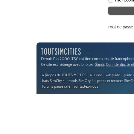
mot de passe
Depuis l'an 2000, TSC est une communauté francophone 
Ce site est hébergé avec brio par
Gandi
.
Confidentialité e
à propos de TOUTSIMCITIES
à la une
wikiguide
guide C
bats SimCity 4
mods SimCity 4
props et textures SimCi
forums pause café
contactez-nous