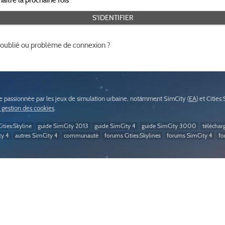
 oublié ou problème de connexion ?
passionnée par les jeux de simulation urbaine, notamment SimCity (
EA
) et Cities
t gestion des cookies
.
ities:Skyline
guide SimCity 2013
guide SimCity 4
guide SimCity 3000
téléchar
ty 4
autres SimCity 4
communauté
forums Cities:Skylines
forums SimCity 4
fo