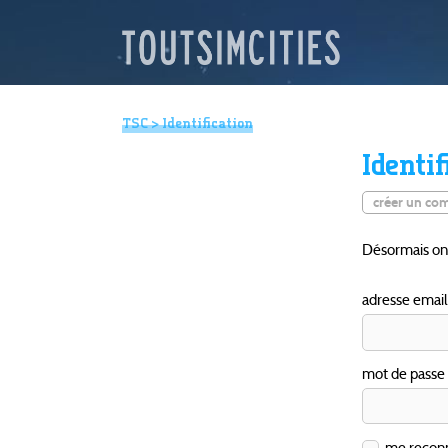
TSC
> Identification
Identif
créer un co
Désormais on u
adresse email
mot de passe
me reconna