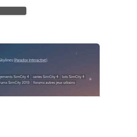
:Skylines (
Paradox Interactive
).
gements SimCity 4
cartes SimCity 4
lots SimCity 4
rums SimCity 2013
forums autres jeux urbains