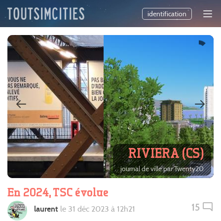
identification
RIVIERA (CS)
journal de ville par Twenty20
En 2024, TSC évolue
15
laurent
le 31 déc 2023 à 12h21