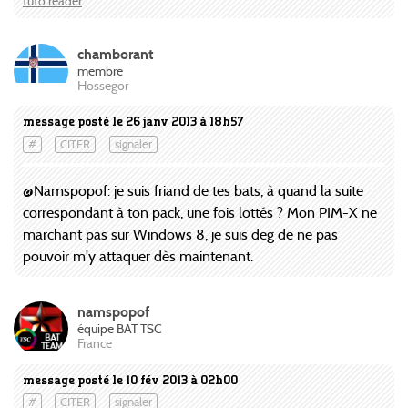
tuto reader
chamborant
membre
Hossegor
message posté le 26 janv 2013 à 18h57
#
CITER
signaler
@Namspopof: je suis friand de tes bats, à quand la suite
correspondant à ton pack, une fois lottés ? Mon PIM-X ne
marchant pas sur Windows 8, je suis deg de ne pas
pouvoir m'y attaquer dès maintenant.
namspopof
équipe BAT TSC
France
message posté le 10 fév 2013 à 02h00
#
CITER
signaler