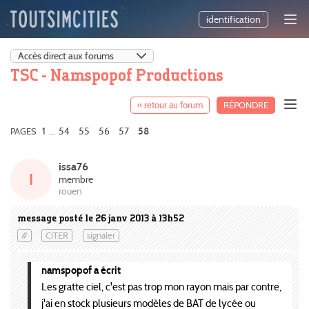
identification
TSC - Namspopof Productions
« retour au forum
RÉPONDRE
1
54
55
56
57
PAGES
...
58
issa76
I
membre
rouen
message posté le 26 janv 2013 à 13h52
#
CITER
signaler
namspopof a écrit
Les gratte ciel, c'est pas trop mon rayon mais par contre,
j'ai en stock plusieurs modèles de BAT de lycée ou