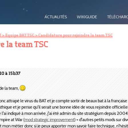
ACTUALITÉS
WIKIGUIDE
TÉLÉCHAR
T
>
Equipe BAT TSC
> Candidature pour rejoindre la team TSC
e la team TSC
10 à 15h37
de la team,
nc attrapé le virus du BAT et je compte sortir de beaux bat à la française
thique et je pense qu'il serait une bonne idée de vous rejoindre officiell
'ai indiqué à mon arrivée, j'ai été admin du site stratégium depuis 200
Empire at War (
mod strategic improvement
) + d'autres petits mods sur div
st mon métier donc si je peux apporter mon savoir faire technique, n'hés