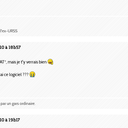
à l'ex-URSS
10 à 18h57
AT*, mais je t'y verrais bien
i ce logiciel ???
 par un gars ordinaire.
10 à 19h17