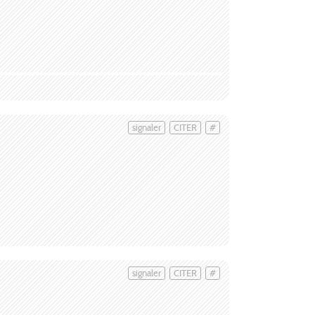
signaler
CITER
#
signaler
CITER
#