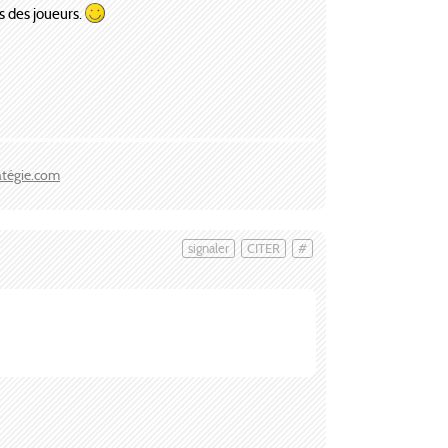
s des joueurs.
atégie.com
signaler
CITER
#