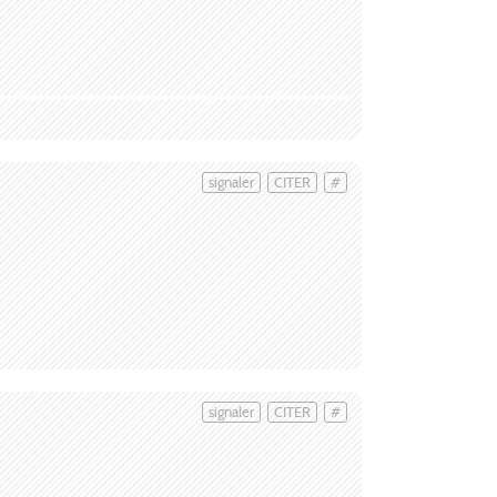
signaler
CITER
#
signaler
CITER
#