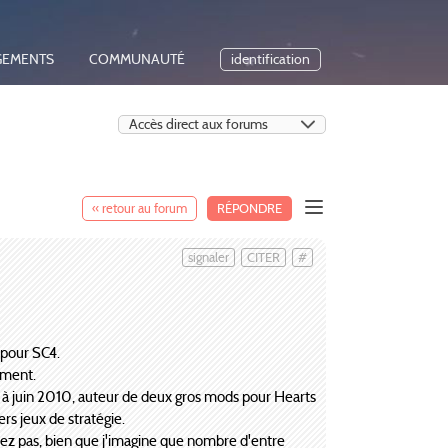
GEMENTS
COMMUNAUTÉ
identification
« retour au forum
RÉPONDRE
signaler
CITER
#
 pour SC4.
ement.
4 à juin 2010, auteur de deux gros mods pour Hearts
ers jeux de stratégie.
itez pas, bien que j'imagine que nombre d'entre