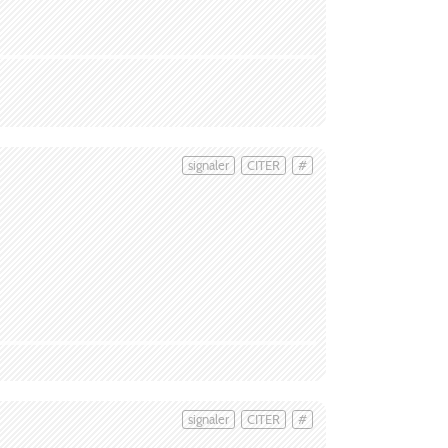
signaler
CITER
#
signaler
CITER
#