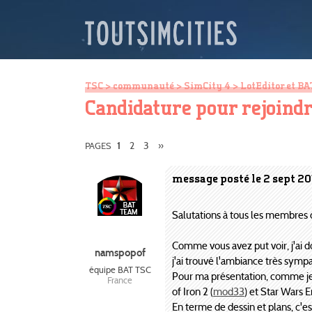
TSC
>
communauté
>
SimCity 4
>
LotEditor et BA
Candidature pour rejoindr
2
3
»
PAGES
1
message posté le 2 sept 20
Salutations à tous les membres 
Comme vous avez put voir, j'ai do
namspopof
j'ai trouvé l'ambiance très sympa
équipe BAT TSC
Pour ma présentation, comme je l
France
of Iron 2 (
mod33
) et Star Wars 
En terme de dessin et plans, c'e