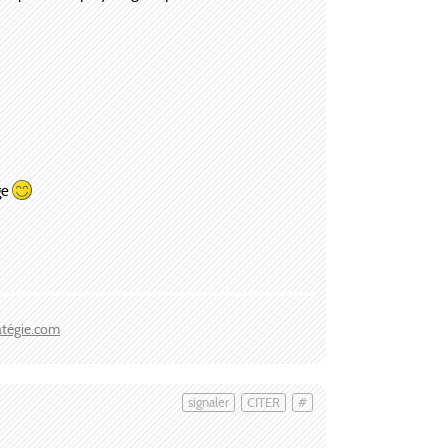
ge
atégie.com
signaler
CITER
#