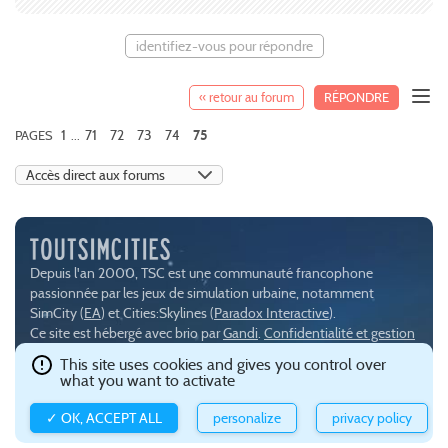
identifiez-vous pour répondre
« retour au forum
RÉPONDRE
1
71
72
73
74
PAGES
...
75
Depuis l'an 2000, TSC est une communauté francophone
passionnée par les jeux de simulation urbaine, notamment
SimCity (
EA
) et Cities:Skylines (
Paradox Interactive
).
Ce site est hébergé avec brio par
Gandi
.
Confidentialité et gestion
des cookies
.
This site uses cookies and gives you control over
what you want to activate
✓ OK, ACCEPT ALL
personalize
privacy policy