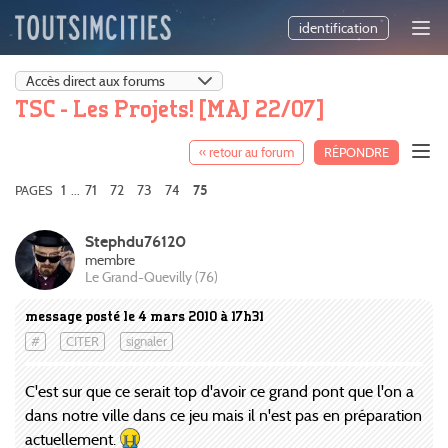
identification
TSC - Les Projets! [MAJ 22/07]
« retour au forum
RÉPONDRE
1
71
72
73
74
PAGES
...
75
Stephdu76120
membre
Le Grand-Quevilly (76)
message posté le 4 mars 2010 à 17h31
#
CITER
signaler
C'est sur que ce serait top d'avoir ce grand pont que l'on a
dans notre ville dans ce jeu mais il n'est pas en préparation
actuellement.