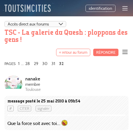
identification
TSC - La galerie du Quesh : ploppons des
gens !
« retour au forum
RÉPONDRE
1
28
29
30
31
PAGES
...
32
nanake
membre
Toulouse
message posté le 25 mai 2010 à 09h54
#
CITER
signaler
Que la force soit avec toi....