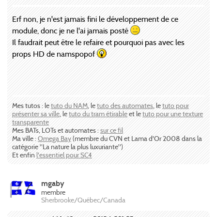
Erf non, je n'est jamais fini le développement de ce
module, donc je ne l'ai jamais posté
Il faudrait peut être le refaire et pourquoi pas avec les
props HD de namspopof
Mes tutos : le
tuto du NAM
, le
tuto des automates
, le
tuto pour
présenter sa ville
, le
tuto du tram étirable
et le
tuto pour une texture
transparente
Mes BATs, LOTs et automates :
sur ce fil
Ma ville :
Omega Bay
(membre du CVN et Lama d'Or 2008 dans la
catégorie "La nature la plus luxuriante")
Et enfin
l'essentiel pour SC4
mgaby
membre
Sherbrooke/Québec/Canada