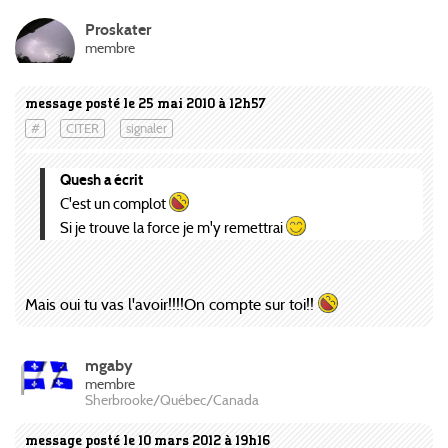
Proskater
membre
message posté le 25 mai 2010 à 12h57
#
CITER
signaler
Quesh a écrit
C'est un complot
Si je trouve la force je m'y remettrai
Mais oui tu vas l'avoir!!!!On compte sur toi!!
mgaby
membre
Sherbrooke/Québec/Canada
message posté le 10 mars 2012 à 19h16