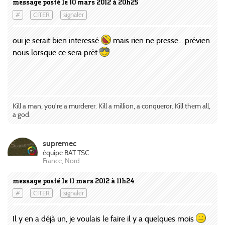
message posté le 10 mars 2012 à 20h25
#
CITER
signaler
oui je serait bien interessé
mais rien ne presse... prévien
nous lorsque ce sera prêt
Kill a man, you're a murderer. Kill a million, a conqueror. Kill them all,
a god.
supremec
équipe BAT TSC
France, Nord
message posté le 11 mars 2012 à 11h24
#
CITER
signaler
Il y en a déjà un, je voulais le faire il y a quelques mois