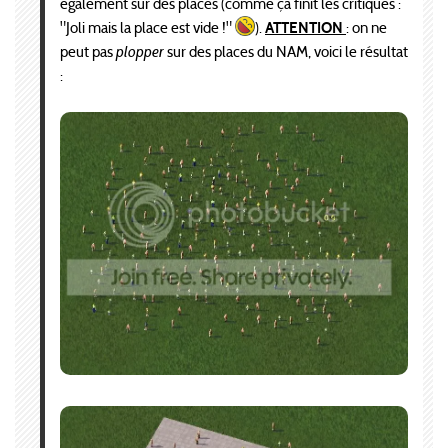
également sur des places (comme ça finit les critiques :
"Joli mais la place est vide !"
).
ATTENTION
: on ne
peut pas
plopper
sur des places du NAM, voici le résultat
: