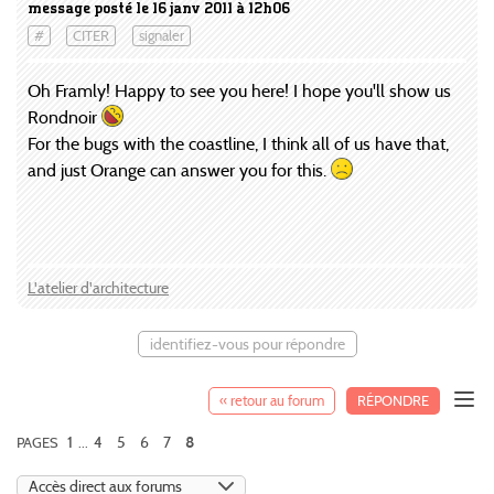
message posté le 16 janv 2011 à 12h06
#
CITER
signaler
Oh Framly! Happy to see you here! I hope you'll show us
Rondnoir
For the bugs with the coastline, I think all of us have that,
and just Orange can answer you for this.
L'atelier d'architecture
identifiez-vous pour répondre
« retour au forum
RÉPONDRE
1
4
5
6
7
PAGES
...
8