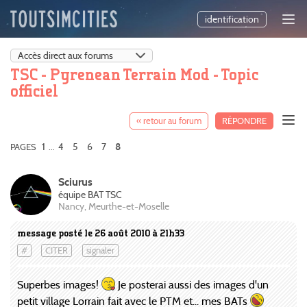
identification
TSC - Pyrenean Terrain Mod - Topic
officiel
« retour au forum
RÉPONDRE
1
4
5
6
7
PAGES
...
8
Sciurus
équipe BAT TSC
Nancy, Meurthe-et-Moselle
message posté le 26 août 2010 à 21h33
#
CITER
signaler
Superbes images!
Je posterai aussi des images d'un
petit village Lorrain fait avec le PTM et... mes BATs