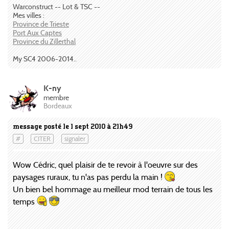
Warconstruct -- Lot & TSC --
Mes villes :
Province de Trieste
Port Aux Captes
Province du Zillerthal
My SC4 2006-2014..
K-ny
membre
Bordeaux
message posté le 1 sept 2010 à 21h49
#
CITER
signaler
Wow Cédric, quel plaisir de te revoir à l'oeuvre sur des
paysages ruraux, tu n'as pas perdu la main !
Un bien bel hommage au meilleur mod terrain de tous les
temps