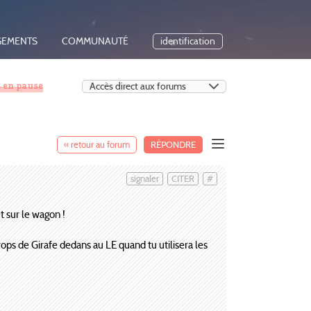
GEMENTS
COMMUNAUTÉ
identification
s en pause
« retour au forum
RÉPONDRE
signaler
CITER
#
t sur le wagon !
rops de Girafe dedans au LE quand tu utilisera les