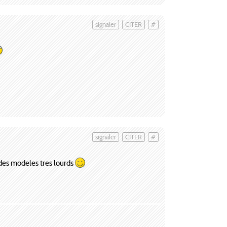
signaler
CITER
#
signaler
CITER
#
t des modeles tres lourds