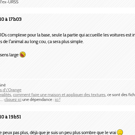
à l'ex-URSS
10 à 17h03
ODs complexe pour la base, seule la partie qui accueille les voitures est 
es de l'animal au long cou, ça sera plus simple.
u sens large
miné
os d\'Orange
ralités
,
comment faire une maison et appliquer des textures
, ce sont des fich
. :
cliquez ici
une dépendance :
ici !
10 à 19h51
 ne peux pas plus, déjà que je suis un peu plus sombre que le vrai