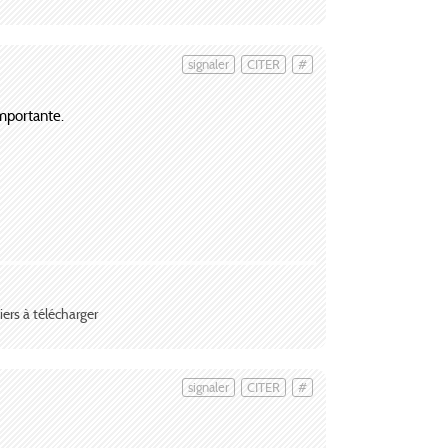
signaler
CITER
#
importante.
iers à télécharger
signaler
CITER
#