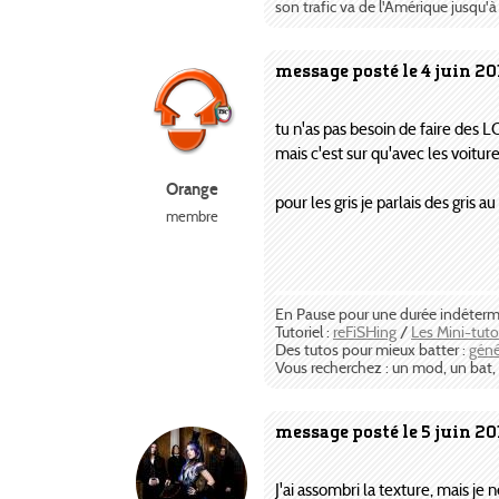
son trafic va de l'Amérique jusqu'
message posté le 4 juin 20
tu n'as pas besoin de faire des L
mais c'est sur qu'avec les voitur
Orange
pour les gris je parlais des gris a
membre
En Pause pour une durée indéter
Tutoriel :
reFiSHing
/
Les Mini-tut
Des tutos pour mieux batter :
géné
Vous recherchez : un mod, un bat, ..
message posté le 5 juin 20
J'ai assombri la texture, mais je