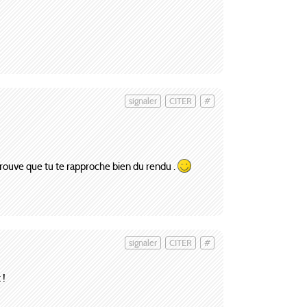
signaler
CITER
#
trouve que tu te rapproche bien du rendu .
signaler
CITER
#
 !