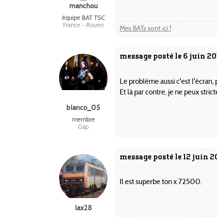
manchou
équipe BAT TSC
France - Rouen
Mes BATs sont ici !
message posté le 6 juin 20
Le problème aussi c'est l'écran,
Et là par contre, je ne peux stri
blanco_05
membre
Gap
message posté le 12 juin 2
Il est superbe ton x 72500.
lax28