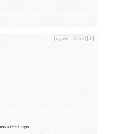
signaler
CITER
#
iers à télécharger