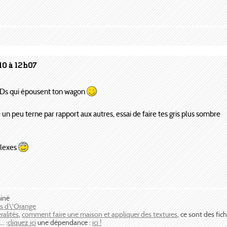
10 à 12h07
 LODs qui épousent ton wagon
e un peu terne par rapport aux autres, essai de faire tes gris plus sombre
plexes
miné
os d\'Orange
ralités
,
comment faire une maison et appliquer des textures
, ce sont des fich
. :
cliquez ici
une dépendance :
ici !