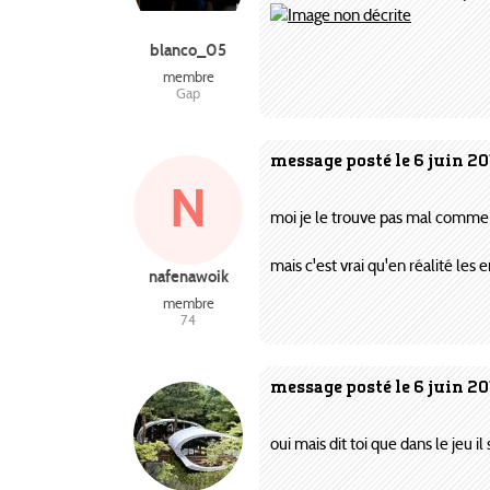
blanco_05
membre
Gap
message posté le 6 juin 20
N
moi je le trouve pas mal comme
mais c'est vrai qu'en réalité le
nafenawoik
membre
74
message posté le 6 juin 20
oui mais dit toi que dans le jeu il 