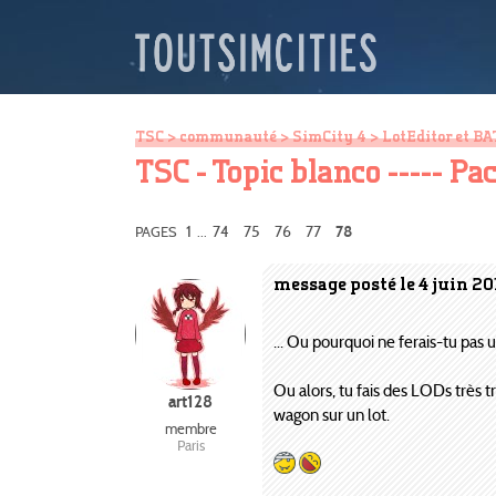
TSC
>
communauté
>
SimCity 4
>
LotEditor et BA
TSC - Topic blanco ----- P
1
74
75
76
77
PAGES
...
78
message posté le 4 juin 20
... Ou pourquoi ne ferais-tu pas 
Ou alors, tu fais des LODs très t
art128
wagon sur un lot.
membre
Paris