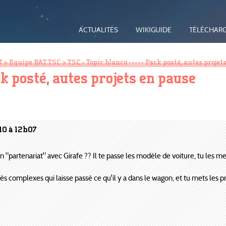
ACTUALITÉS
WIKIGUIDE
TÉLÉCHAR
T
>
Equipe BAT TSC
> TSC - Topic blanco ----- Pack posté, autes projet
ack posté, autes projets en pause
10 à 12h07
un "partenariat" avec Girafe ?? Il te passe les modèle de voiture, tu les me
rès complexes qui laisse passé ce qu'il y a dans le wagon, et tu mets les p