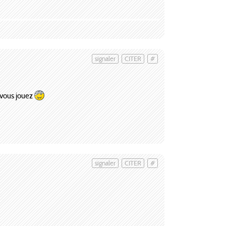
signaler
CITER
#
d vous jouez
signaler
CITER
#