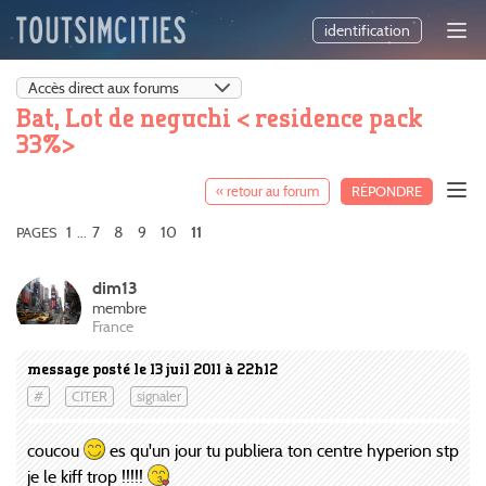
identification
Bat, Lot de neguchi < residence pack
33%>
« retour au forum
RÉPONDRE
1
7
8
9
10
PAGES
...
11
dim13
membre
France
message posté le 13 juil 2011 à 22h12
#
CITER
signaler
coucou
es qu'un jour tu publiera ton centre hyperion stp
je le kiff trop !!!!!