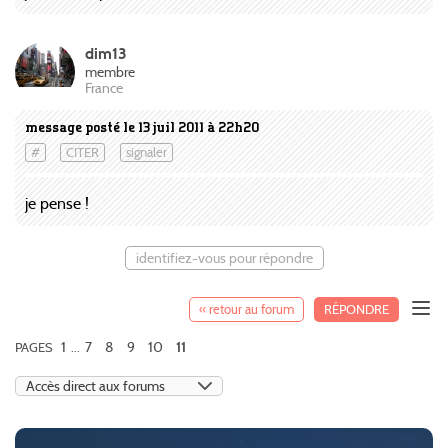
dim13
membre
France
message posté le 13 juil 2011 à 22h20
#
CITER
signaler
je pense !
identifiez-vous pour répondre
« retour au forum
RÉPONDRE
1
7
8
9
10
PAGES
...
11