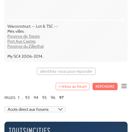
Warconstruct -- Lot & TSC --
Mes villes :
Province de Trieste
Port Aux Captes
Province du Zillerthal
My SC4 2006-2014..
identifiez-vous pour répondre
« retour au forum
RÉPONDRE
1
93
94
95
96
PAGES
...
97