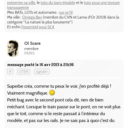
présenter sa ville
, le
tuto du tram étirable
et le
tuto pour une texture
transparente
Mes BATs, LOTs et automates :
sur ce fil
Ma ville :
Omega Bay
(membre du CVN et Lama d'Or 2008 dans la
catégorie "La nature la plus luxuriante")
Et enfin
l'essentiel pour SC4
Ol Scare
membre
PARIS
message posté le 16 avr 2013 à 21h36
#
CITER
signaler
Superbe créa, comme tu peux le voir, j'en profité déjà !
Vraiment magnifique.
Petit bug avec le second pont cela dit, rien de bien
méchant. Lorsque le train passe sur le pont, on ne voit plus
que le toit, comme si le reste passait à l’intérieur du
modèle, et pas sur les rails. Je ne sais pas à quoi c'est du.