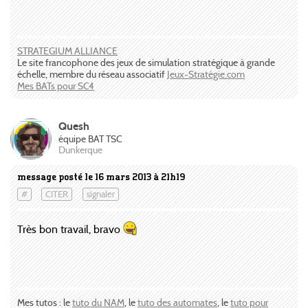
STRATEGIUM ALLIANCE
Le site francophone des jeux de simulation stratégique à grande
échelle, membre du réseau associatif
Jeux-Stratégie.com
Mes BATs pour SC4
Quesh
équipe BAT TSC
Dunkerque
message posté le 16 mars 2013 à 21h19
#
CITER
signaler
Très bon travail, bravo
Mes tutos : le
tuto du NAM
, le
tuto des automates
, le
tuto pour