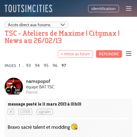
identification
TSC - Ateliers de Maxime | Citymax |
News au 26/02/13
« retour au forum
RÉPONDRE
1
93
94
95
96
PAGES
...
97
namspopof
équipe BAT TSC
France
message posté le 11 mars 2013 à 01h01
#
CITER
signaler
Bravo sacré talent et modding