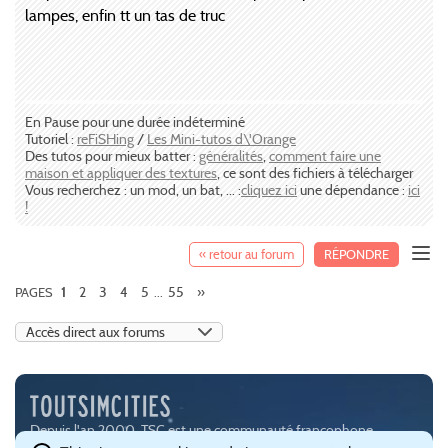
lampes, enfin tt un tas de truc
En Pause pour une durée indéterminé
Tutoriel :
reFiSHing
/
Les Mini-tutos d\'Orange
Des tutos pour mieux batter :
généralités
,
comment faire une
maison et appliquer des textures
, ce sont des fichiers à télécharger
Vous recherchez : un mod, un bat, ... :
cliquez ici
une dépendance :
ici
!
« retour au forum
RÉPONDRE
2
3
4
5
55
»
PAGES
1
...
Depuis l'an 2000, TSC est une communauté francophone