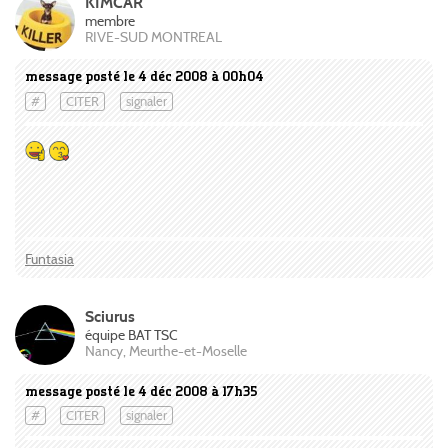
KIMCAR
membre
RIVE-SUD MONTREAL
message posté le 4 déc 2008 à 00h04
#
CITER
signaler
Funtasia
Sciurus
équipe BAT TSC
Nancy, Meurthe-et-Moselle
message posté le 4 déc 2008 à 17h35
#
CITER
signaler