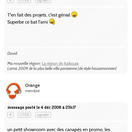
#
CITER
signaler
T'en fait des projets, c'est génial
Superbe ce bat l'ami
David
Ma nouvelle région:
La région de Kaikoura
Lama 2009 de la plus belle ville parisienne (de style haussmannien)
Orange
membre
message posté le 4 déc 2008 à 23h17
#
CITER
signaler
un petit showroom avec des canapés en promo, les