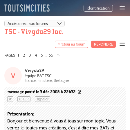
identification
TSC - Vivydu29 Inc.
« retour au forum
RÉPONDRE
2
3
4
5
55
»
PAGES
1
...
Vivydu29
V
équipe BAT TSC
France, Finistère, Bretagne
message posté le 3 déc 2008 à 22h32
#
CITER
signaler
Présentation:
Bonjour et bienvenue à vous à tous sur mon topic. Vous
verrez içi toutes mes créations, c'est à dire mes BATs et