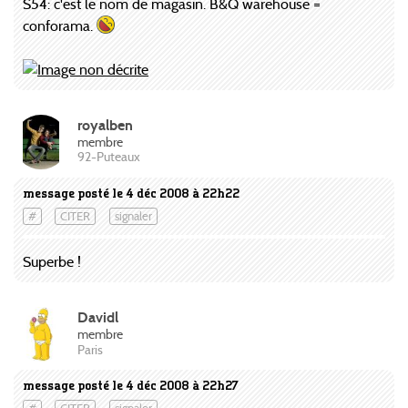
S54: c'est le nom de magasin. B&Q warehouse =
conforama.
royalben
membre
92-Puteaux
message posté le 4 déc 2008 à 22h22
#
CITER
signaler
Superbe !
Davidl
membre
Paris
message posté le 4 déc 2008 à 22h27