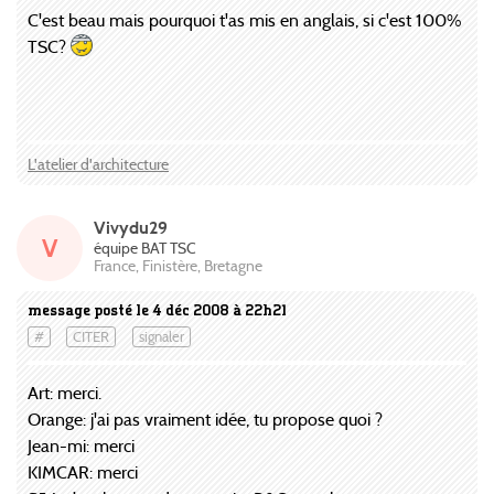
C'est beau mais pourquoi t'as mis en anglais, si c'est 100%
TSC?
L'atelier d'architecture
Vivydu29
V
équipe BAT TSC
France, Finistère, Bretagne
message posté le 4 déc 2008 à 22h21
#
CITER
signaler
Art: merci.
Orange: j'ai pas vraiment idée, tu propose quoi ?
Jean-mi: merci
KIMCAR: merci