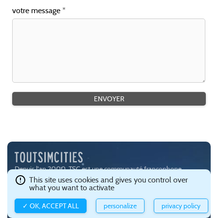
votre message
Depuis l'an 2000, TSC est une communauté francophone
passionnée par les jeux de simulation urbaine, notamment
This site uses cookies and gives you control over
what you want to activate
SimCity (
EA
) et Cities:Skylines (
Paradox Interactive
).
Ce site est hébergé avec brio par
Gandi
.
Confidentialité et gestion
✓ OK, ACCEPT ALL
personalize
privacy policy
des cookies
.