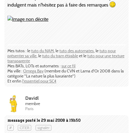
indulgent mais n'hésitez pas à faire des remarques
Mes tutos : le
tuto du NAM
, le
tuto des automates
, le
tuto pour
présenter sa ville
, le
tuto du tram étirable
et le
tuto pour une texture
transparente
Mes BATs, LOTs et automates :
sur ce fil
Ma ville :
Omega Bay
(membre du CVN et Lama d'Or 2008 dans la
catégorie "La nature la plus luxuriante")
Et enfin
l'essentiel pour SC4
Davidl
membre
Paris
message posté le 29 mai 2008 à 19h50
#
CITER
signaler