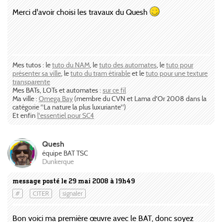
Merci d'avoir choisi les travaux du Quesh
Mes tutos : le
tuto du NAM
, le
tuto des automates
, le
tuto pour
présenter sa ville
, le
tuto du tram étirable
et le
tuto pour une texture
transparente
Mes BATs, LOTs et automates :
sur ce fil
Ma ville :
Omega Bay
(membre du CVN et Lama d'Or 2008 dans la
catégorie "La nature la plus luxuriante")
Et enfin
l'essentiel pour SC4
Quesh
équipe BAT TSC
Dunkerque
message posté le 29 mai 2008 à 19h49
#
CITER
signaler
Bon voici ma première œuvre avec le BAT, donc soyez