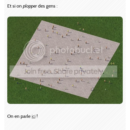
Et si on
plopper
des gens :
On en parle
ici
!