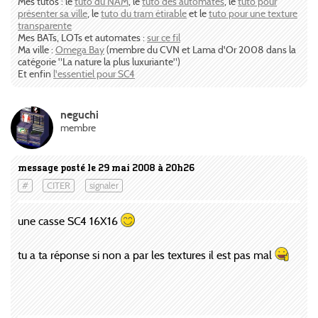
Mes tutos : le
tuto du NAM
, le
tuto des automates
, le
tuto pour
présenter sa ville
, le
tuto du tram étirable
et le
tuto pour une texture
transparente
Mes BATs, LOTs et automates :
sur ce fil
Ma ville :
Omega Bay
(membre du CVN et Lama d'Or 2008 dans la
catégorie "La nature la plus luxuriante")
Et enfin
l'essentiel pour SC4
neguchi
membre
message posté le 29 mai 2008 à 20h26
#
CITER
signaler
une casse SC4 16X16
tu a ta réponse si non a par les textures il est pas mal