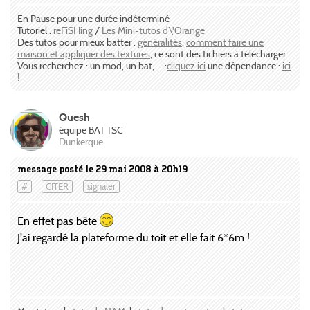
En Pause pour une durée indéterminé
Tutoriel :
reFiSHing
/
Les Mini-tutos d\'Orange
Des tutos pour mieux batter :
généralités
,
comment faire une
maison et appliquer des textures
, ce sont des fichiers à télécharger
Vous recherchez : un mod, un bat, ... :
cliquez ici
une dépendance :
ici
!
Quesh
équipe BAT TSC
Dunkerque
message posté le 29 mai 2008 à 20h19
#
CITER
signaler
En effet pas bête
J'ai regardé la plateforme du toit et elle fait 6*6m !