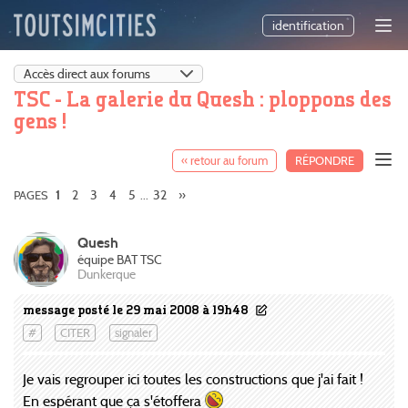
identification
TSC - La galerie du Quesh : ploppons des
gens !
« retour au forum
RÉPONDRE
2
3
4
5
32
»
PAGES
1
...
Quesh
équipe BAT TSC
Dunkerque
message posté le 29 mai 2008 à 19h48
#
CITER
signaler
Je vais regrouper ici toutes les constructions que j'ai fait !
En espérant que ça s'étoffera