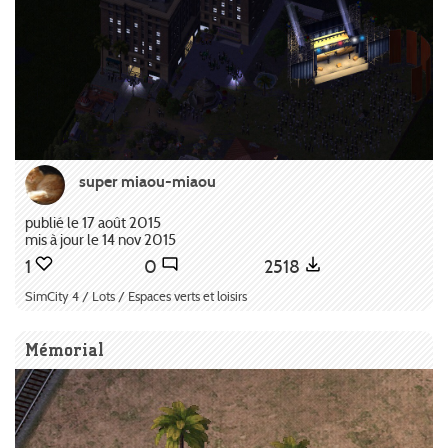
super miaou-miaou
publié le 17 août 2015
mis à jour le 14 nov 2015
1
0
2518
SimCity 4 / Lots / Espaces verts et loisirs
Mémorial