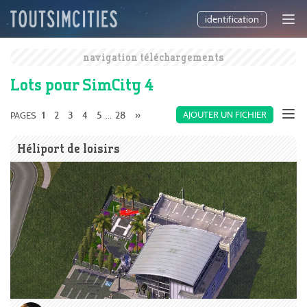
identification
navigation téléchargements
Lots pour SimCity 4
2
3
4
5
28
»
AJOUTER UN FICHIER
PAGES
1
...
Héliport de loisirs