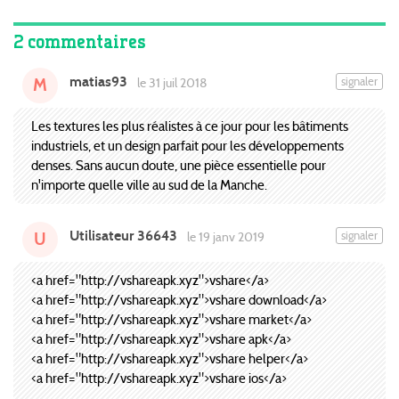
2 commentaires
matias93
signaler
le 31 juil 2018
M
Les textures les plus réalistes à ce jour pour les bâtiments
industriels, et un design parfait pour les développements
denses. Sans aucun doute, une pièce essentielle pour
n'importe quelle ville au sud de la Manche.
Utilisateur 36643
signaler
le 19 janv 2019
U
<a href="http://vshareapk.xyz">vshare</a>
<a href="http://vshareapk.xyz">vshare download</a>
<a href="http://vshareapk.xyz">vshare market</a>
<a href="http://vshareapk.xyz">vshare apk</a>
<a href="http://vshareapk.xyz">vshare helper</a>
<a href="http://vshareapk.xyz">vshare ios</a>