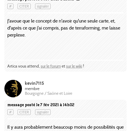
#
CITER
signaler
J'avoue que le concept de n'avoir qu'une seule carte, et,
d'après ce que j'ai compris, pas de terraforming, me laisse
perplexe.
Artica vous attend,
sur le forum
et
sur le wiki
!
kevin7115
membre
Bourgogne / Saône et Loire
message posté le 7 fév 2021 à 14h02
#
CITER
signaler
Il y aura probablement beaucoup moins de possibilités que