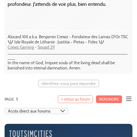
profondeur. J'attends de voir plus, bien entendu.
Alucard XIII a.k.a. Benjamin Crewz - Fondateur des Lamas D'Or TSC
\|/
Isle Royale de Lithanie : Justitia - Pietas - Fides
\|/
Crewz Gaming
-
Squad 29
_________________________________________________
___
In the name of God, Impure souls of the living dead shall be
banished into eternal damnation, Amen.
identifiez-vous pour répondre
PAGE
1
« retour au forum
RÉPONDRE