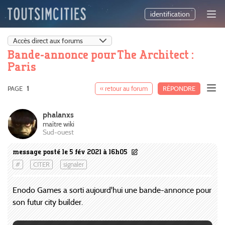
identification
Bande-annonce pour The Architect :
Paris
PAGE
1
« retour au forum
RÉPONDRE
phalanxs
maître wiki
Sud-ouest
message posté le 5 fév 2021 à 16h05
#
CITER
signaler
Enodo Games a sorti aujourd'hui une bande-annonce pour
son futur city builder.