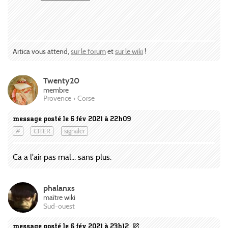
Artica vous attend,
sur le forum
et
sur le wiki
!
Twenty20
membre
Provence + Corse
message posté le 6 fév 2021 à 22h09
#
CITER
signaler
Ca a l'air pas mal... sans plus.
phalanxs
maître wiki
Sud-ouest
message posté le 6 fév 2021 à 23h12