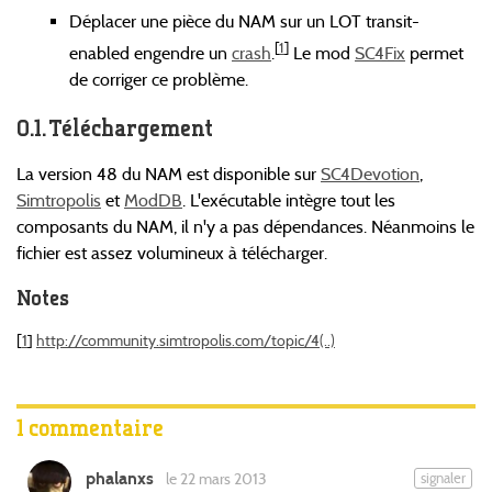
Déplacer une pièce du NAM sur un LOT transit-
[
1
]
enabled engendre un
crash
.
Le mod
SC4Fix
permet
de corriger ce problème.
Téléchargement
La version 48 du NAM est disponible sur
SC4Devotion
,
Simtropolis
et
ModDB
. L'exécutable intègre tout les
composants du NAM, il n'y a pas dépendances. Néanmoins le
fichier est assez volumineux à télécharger.
Notes
[
1
]
http://community.simtropolis.com/topic/4(..)
1 commentaire
phalanxs
signaler
le 22 mars 2013