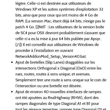
légère. Celle-ci est destinée aux utilisateurs de
Windows XP et les autres systèmes d’exploitation 32
bits, ainsi que pour ceux qui ont moins de 4 Go de
RAM. (La version Mac, étant déjà 64 bits, n’exige pas le
patch 4 Go. [i]NdT : Les utilisateurs de la version boîte
de SC4 pour OSX devront probablement s’assurer que
celle-ci a eu la mise à jour 64 bits publiée par Apsyr.
[/i]) Il est conseillé aux utilisateurs de Windows de
procéder à l’installation en ouvrant
NetworkAddonMod_Setup_Version40.bat.
Ajout de bretelles (Slip Lanes) draggables sur les
intersections Orthogonal x Diagonal (OxD) entre les
rues, routes, routes à sens unique, et avenues.
Simplement tirer une route à sens unique sur le coin de
l’intersection ou une bretelle est désirée.
Ajout de environ 40 nouvelles interfaces de rampes
ont été ajoutées au RealHighway (RHW), dont des
rampes diagonales de type Diagonal A1 et B1 pour
tout les réseaux terrestres, rampes type Diagonal D1 et