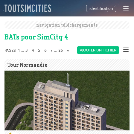
identification
navigation téléchargements
BATs pour SimCity 4
1
3
4
6
7
26
»
AJOUTER UN FICHIER
PAGES
...
5
...
Tour Normandie