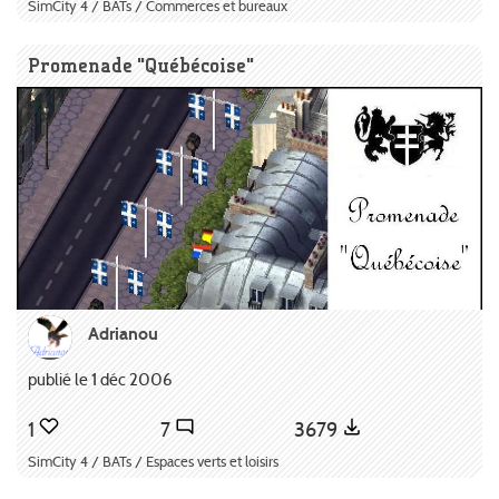
SimCity 4 / BATs / Commerces et bureaux
Promenade "Québécoise"
Adrianou
publié le 1 déc 2006
1
7
3679
SimCity 4 / BATs / Espaces verts et loisirs