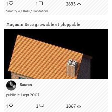
1
1
2633
SimCity 4 / BATs / Habitations
Magasin Deco growable et ploppable
Sauron
publié le 1 sept 2007
1
2
2867