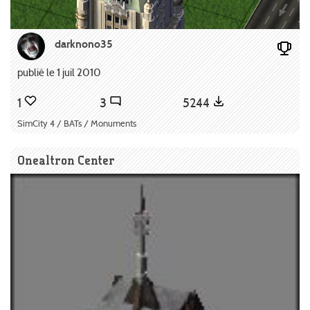
darknono35
publié le 1 juil 2010
1
3
5244
SimCity 4 / BATs / Monuments
Onealtron Center