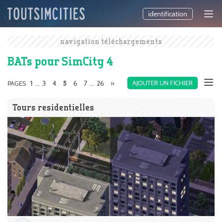
identification
navigation téléchargements
BATs pour SimCity 4
1
3
4
6
7
26
»
AJOUTER UN FICHIER
PAGES
...
5
...
Tours residentielles