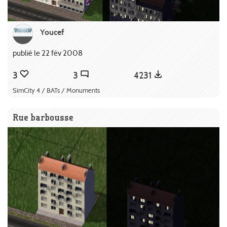
Youcef
publié le 22 fév 2008
3
3
4231
SimCity 4 / BATs / Monuments
Rue barbousse