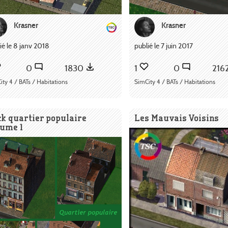
Krasner
Krasner
ié le 8 janv 2018
publié le 7 juin 2017
0
1830
1
0
216
ity 4 / BATs / Habitations
SimCity 4 / BATs / Habitations
k quartier populaire
Les Mauvais Voisins
lume 1