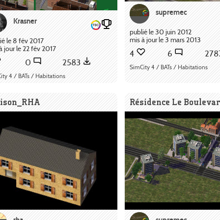
supremec
Krasner
publié le 30 juin 2012
mis à jour le 3 mars 2013
ié le 8 fév 2017
à jour le 22 fév 2017
4
6
278
0
2583
SimCity 4 / BATs / Habitations
ity 4 / BATs / Habitations
ison_RHA
Résidence Le Bouleva
rha
supremec