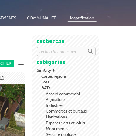
GEMENTS
COMMUNAUTÉ
identification
recherche
catégories
ICHIER
SimCity 4
Cartes régions
.1
Lots
BATs
Accord commercial
Agriculture
Industries
Commerces et bureaux
Habitations
Espaces verts et loisirs
Monuments
Sécurité publique