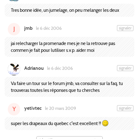
Tres bonne idée, un jumelage, on peu melanger les deux
jmb
signaler
le 6 déc 2006
J
jai relecharger la promenade mes je ne la retrouve pas
commen je fait pour lutiliser s.v.p. aider moi
Adrianou
signaler
le 6 déc 2006
Va faire un tour sur le forum jmb, va consulter sur la faq, tu
trouveras toutes les réponses que tu cherches
yetivtec
signaler
le 20 mars 2009
Y
super les drapeaux du quebec c'est excellent !!