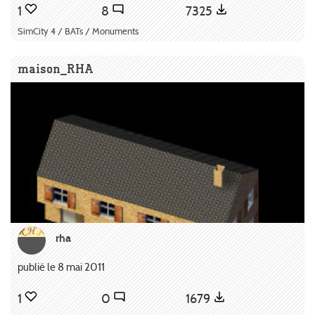
1
8
7325
SimCity 4 / BATs / Monuments
maison_RHA
rha
publié le 8 mai 2011
1
0
1679