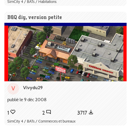
SimCity 4 / BATs / Habitations
B&Q diy, version petite
Vivydu29
V
publié le 9 déc 2008
1
2
3717
SimCity 4 / BATs / Commerces et bureaux