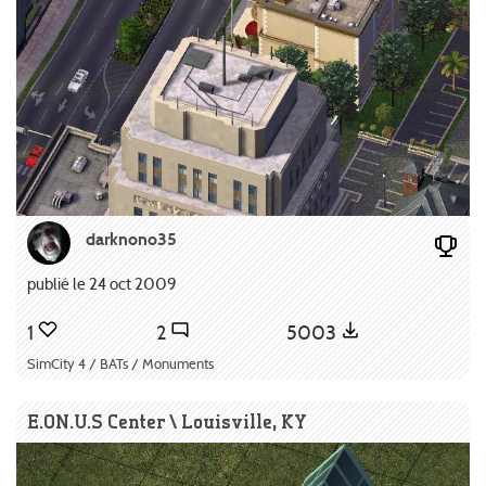
darknono35
publié le 24 oct 2009
1
2
5003
SimCity 4 / BATs / Monuments
E.ON.U.S Center \ Louisville, KY