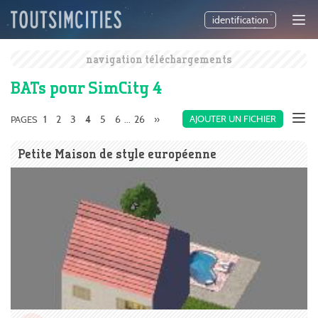
identification
navigation téléchargements
BATs pour SimCity 4
1
2
3
5
6
26
»
AJOUTER UN FICHIER
PAGES
4
...
Petite Maison de style européenne