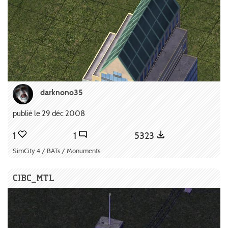
darknono35
publié le 29 déc 2008
1
1
5323
SimCity 4 / BATs / Monuments
CIBC_MTL