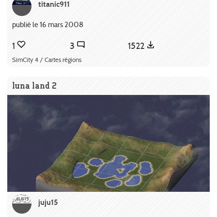
titanic911
publié le 16 mars 2008
1
3
1522
SimCity 4 / Cartes régions
luna land 2
juju15