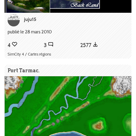
juju15
publié le 28 mars 2010
4
3
2577
SimCity 4 / Cartes régions
Port Tarmac.