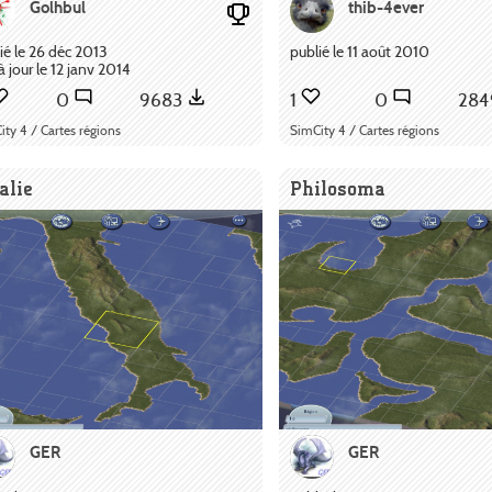
Golhbul
thib-4ever
ié le 26 déc 2013
publié le 11 août 2010
à jour le 12 janv 2014
0
9683
1
0
28
ity 4 / Cartes régions
SimCity 4 / Cartes régions
talie
Philosoma
GER
GER