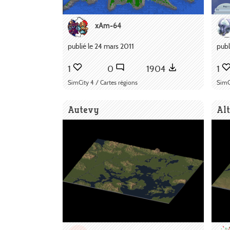
xAm-64
publié le 24 mars 2011
publ
1
0
1904
1
SimCity 4 / Cartes régions
SimC
Autevy
Al