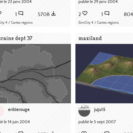
ié le 23 janv 2004
publié le 29 janv 2004
1
5708
2
1
80
ity 4 / Cartes régions
SimCity 4 / Cartes régions
raine dept 37
maxiland
eriklerouge
juju15
ié le 14 juin 2004
publié le 5 sept 2007