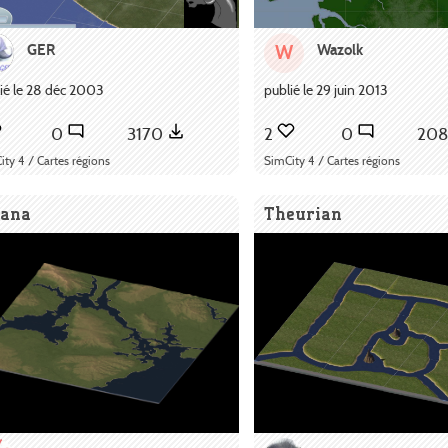
GER
Wazolk
W
ié le 28 déc 2003
publié le 29 juin 2013
0
3170
2
0
20
ity 4 / Cartes régions
SimCity 4 / Cartes régions
tana
Theurian