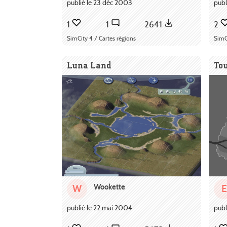
publié le 23 déc 2003
publ
1
1
2641
2
SimCity 4 / Cartes régions
SimC
Luna Land
Tou
Wookette
W
E
publié le 22 mai 2004
publ