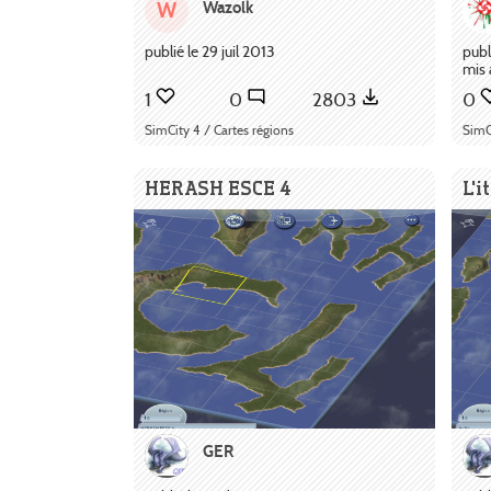
Wazolk
W
publié le 29 juil 2013
publ
mis 
1
0
2803
0
SimCity 4 / Cartes régions
SimC
HERASH ESCE 4
L'i
GER