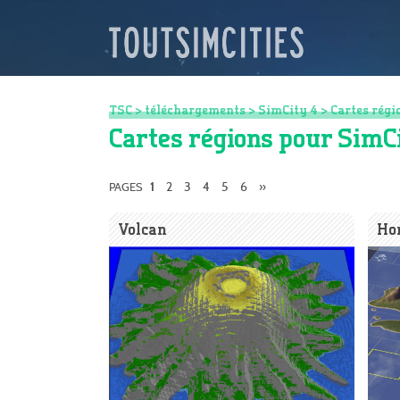
TSC
>
téléchargements
>
SimCity 4
>
Cartes régi
Cartes régions pour SimC
2
3
4
5
6
»
PAGES
1
Volcan
Ho