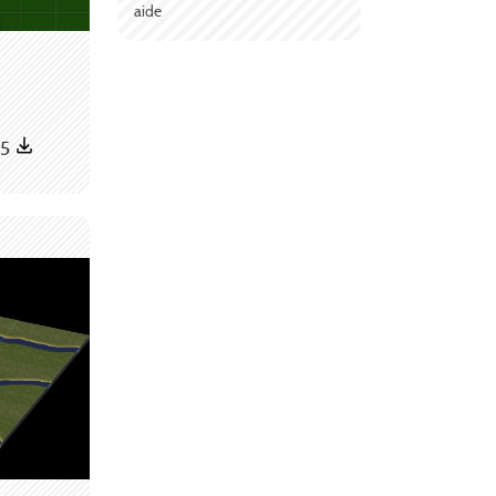
aide
85