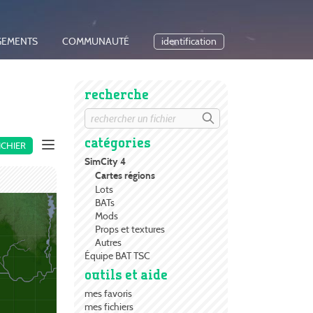
GEMENTS
COMMUNAUTÉ
identification
recherche
catégories
ICHIER
SimCity 4
Cartes régions
Lots
BATs
Mods
Props et textures
Autres
Équipe BAT TSC
outils et aide
mes favoris
mes fichiers