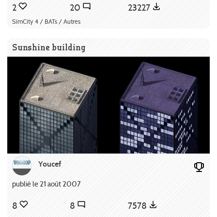
2
20
23227
SimCity 4 / BATs / Autres
Sunshine building
Youcef
publié le 21 août 2007
8
8
7578