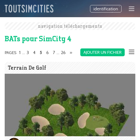
identification
navigation téléchargements
BATs pour SimCity 4
1
3
4
6
7
26
»
AJOUTER UN FICHIER
PAGES
...
5
...
Terrain De Golf