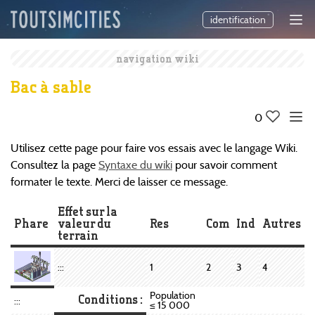
identification
navigation wiki
Bac à sable
0
Utilisez cette page pour faire vos essais avec le langage Wiki.
Consultez la page
Syntaxe du wiki
pour savoir comment
formater le texte. Merci de laisser ce message.
Effet sur la
Phare
valeur du
Res
Com
Ind
Autres
terrain
:::
1
2
3
4
Population
Conditions :
:::
≤ 15 000