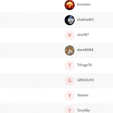
lnomsim
shadow80
V
vinz187
dave8888
T
Tchogo76
G
GRISOU93
Y
Yassine
T
TonySky