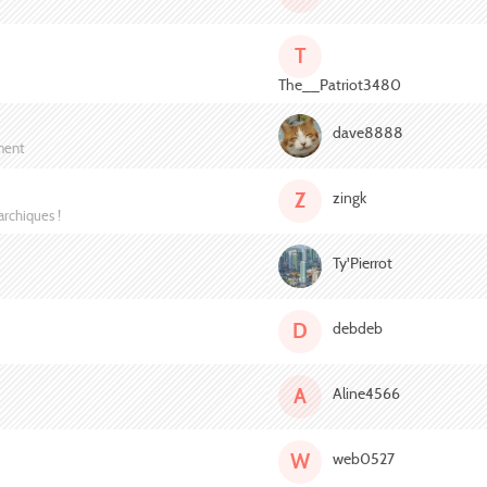
T
The__Patriot3480
dave8888
ement
Z
zingk
archiques !
Ty'Pierrot
D
debdeb
A
Aline4566
W
web0527