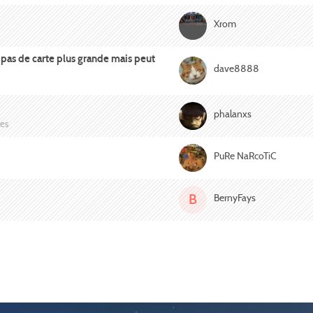
Xrom
a pas de carte plus grande mais peut
dave8888
phalanxs
tes
PuRe NaRcoTiC
B
BernyFays