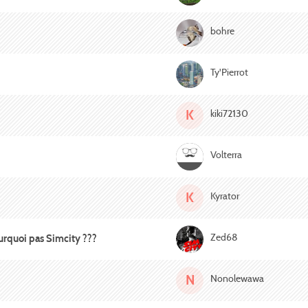
bohre
Ty'Pierrot
K
kiki72130
Volterra
K
Kyrator
Zed68
ourquoi pas Simcity ???
N
Nonolewawa