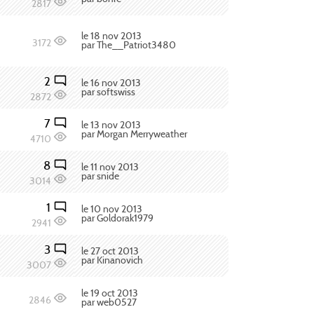
2817
le 18 nov 2013
3172
par The__Patriot3480
2
le 16 nov 2013
par softswiss
2872
7
le 13 nov 2013
par Morgan Merryweather
4710
8
le 11 nov 2013
par snide
3014
1
le 10 nov 2013
par Goldorak1979
2941
3
le 27 oct 2013
par Kinanovich
3007
le 19 oct 2013
2846
par web0527