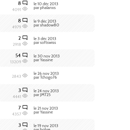
8
le 10 déc 2013
par phalanxs
4091
8
le 9 déc 2013
par shadow80
4979
2
le 3 déc 2013
par softswiss
2918
54
le 30 nov 2013
par Yassine
13209
le 26 nov 2013
2843
par Tchogo76
3
le 24 nov 2013
par JMT25
4441
7
le 21 nov 2013
par Yassine
4357
3
le 19 nov 2013
par bohre