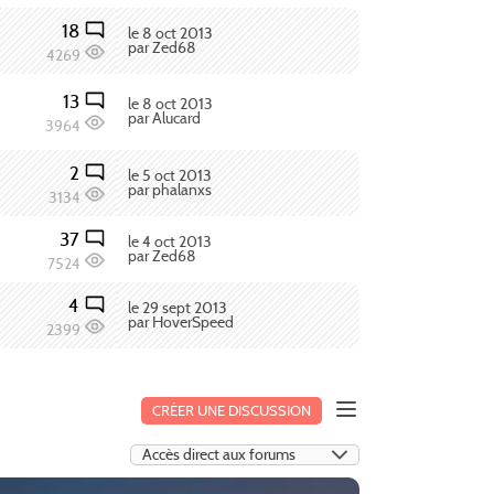
18
le 8 oct 2013
par Zed68
4269
13
le 8 oct 2013
par Alucard
3964
2
le 5 oct 2013
par phalanxs
3134
37
le 4 oct 2013
par Zed68
7524
4
le 29 sept 2013
par HoverSpeed
2399
CRÉER UNE DISCUSSION