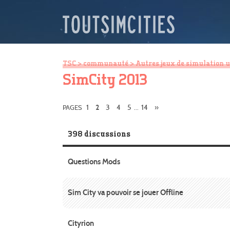
TSC
>
communauté
>
Autres jeux de simulation 
SimCity 2013
1
3
4
5
14
»
PAGES
2
...
398 discussions
Questions Mods
Sim City va pouvoir se jouer Offline
Cityrion