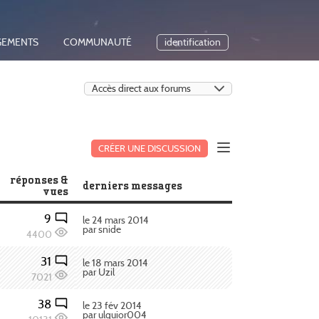
GEMENTS
COMMUNAUTÉ
identification
CRÉER UNE DISCUSSION
réponses &
derniers messages
vues
9
le 24 mars 2014
par snide
4400
31
le 18 mars 2014
par Uzil
7021
38
le 23 fév 2014
par ulquior004