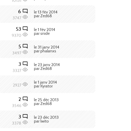
10131
6
le 13 fév 2014
par Zed68
3747
53
le 1 fév 2014
par snide
9370
5
le 31 janv 2014
par phalanxs
3497
3
le 23 janv 2014
par Zed68
3327
le 1 janv 2014
2927
par Kyrator
2
le 25 déc 2013
par Zed68
3546
3
le 23 déc 2013
par lwito
3378