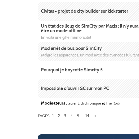
Civitas - projet de city builder sur kickstarter
Un état des lieux de SimCity par Maxis : Il n'y aur
être un mode offline
En voilà une gifle mémorable!
Mod arrêt de bus pour SimCity
Malgré les apparences, un mod avec des avancées fuluran
Pourquoi je boycotte Simcity 5
Impossible d'ouvrir SC sur mon PC
Modérateurs
:
laurent
,
dvchronique
et
The Rock
1
3
4
5
14
»
PAGES
2
...