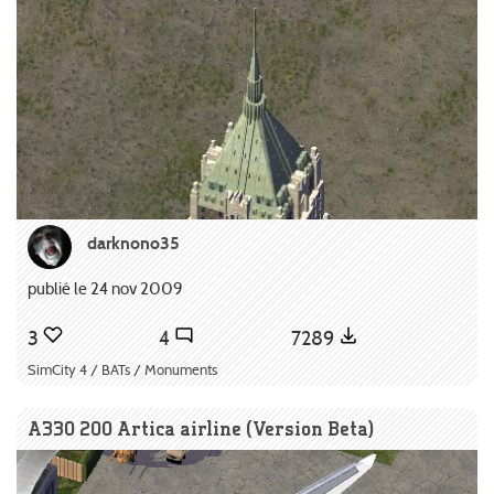
darknono35
publié le 24 nov 2009
3
4
7289
SimCity 4 / BATs / Monuments
A330 200 Artica airline (Version Beta)