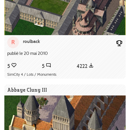
roulback
R
publié le 20 mai 2010
5
5
4222
SimCity 4 / Lots / Monuments
Abbaye Cluny III