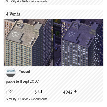
SimCity 4 / BATs / Monuments
4 Vents
Youcef
publié le 11 sept 2007
1
5
4942
SimCity 4 / BATs / Monuments