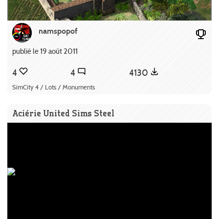
namspopof
publié le 19 août 2011
4
4
4130
SimCity 4 / Lots / Monuments
Aciérie United Sims Steel