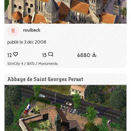
roulback
R
publié le 3 déc 2008
12
15
6880
SimCity 4 / BATs / Monuments
Abbaye de Saint Georges Perast