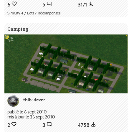
6
5
3171
SimCity 4 / Lots / Récompenses
Camping
thib-4ever
publié le 6 sept 2010
mis à jour le 26 sept 2010
2
3
4758