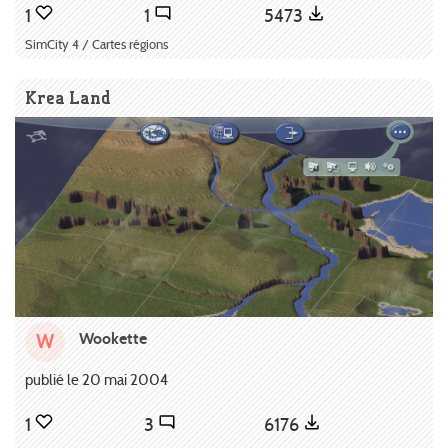
1
1
5473
SimCity 4 / Cartes régions
Krea Land
Wookette
W
publié le 20 mai 2004
1
3
6176