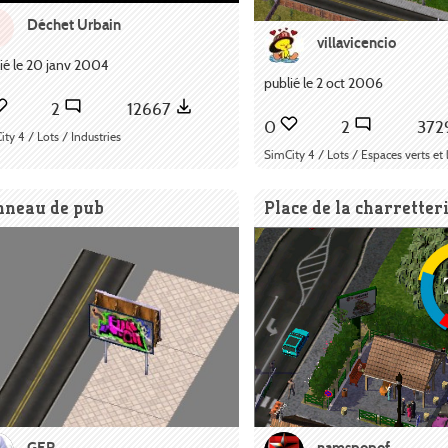
Déchet Urbain
D
villavicencio
ié le 20 janv 2004
publié le 2 oct 2006
2
12667
0
2
372
ty 4 / Lots / Industries
SimCity 4 / Lots / Espaces verts et l
nneau de pub
Place de la charretter
GER
namspopof