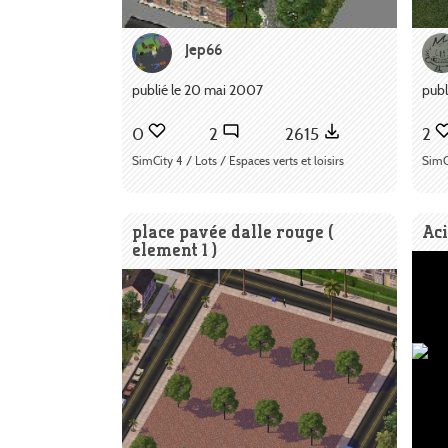
Jep66
publié le 20 mai 2007
publ
0
2
2615
2
SimCity 4 / Lots / Espaces verts et loisirs
SimCi
place pavée dalle rouge (
Aci
element 1 )