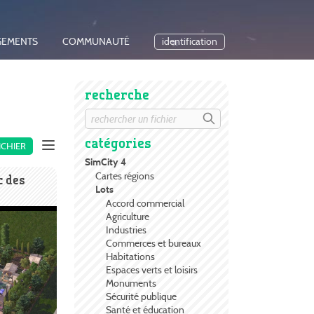
GEMENTS
COMMUNAUTÉ
identification
recherche
catégories
ICHIER
SimCity 4
Cartes régions
 des
Lots
Accord commercial
Agriculture
Industries
Commerces et bureaux
Habitations
Espaces verts et loisirs
Monuments
Sécurité publique
Santé et éducation