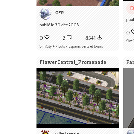
GER
publ
publié le 30 déc 2003
0
0
2
8541
SimCi
SimCity 4 / Lots / Espaces verts et loisirs
FlowerCentral_Promenade
Pa
villavicencio