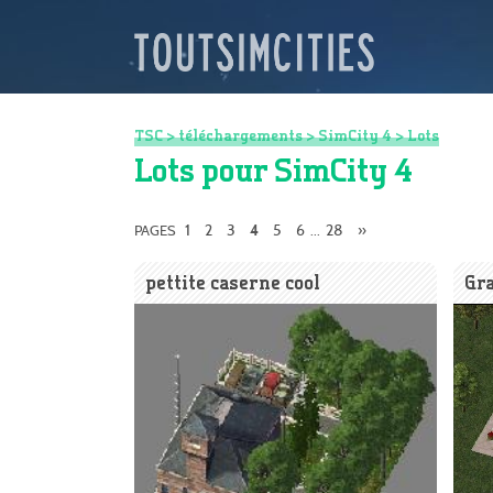
TSC
>
téléchargements
>
SimCity 4
>
Lots
Lots pour SimCity 4
1
2
3
5
6
28
»
PAGES
4
...
pettite caserne cool
Gra