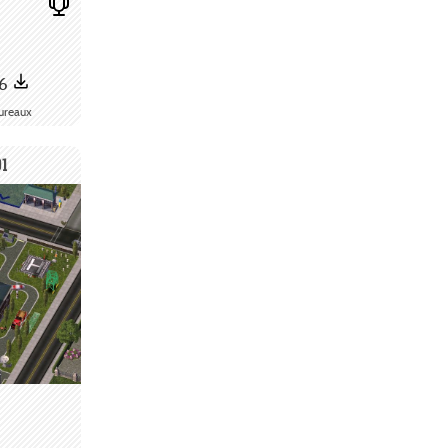
96
ureaux
1