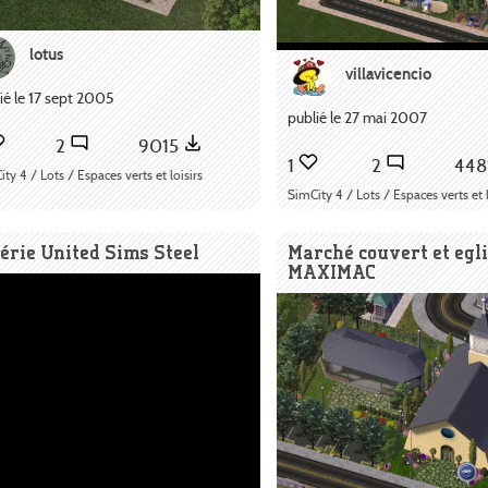
lotus
villavicencio
ié le 17 sept 2005
publié le 27 mai 2007
2
9015
1
2
448
ty 4 / Lots / Espaces verts et loisirs
SimCity 4 / Lots / Espaces verts et l
érie United Sims Steel
Marché couvert et egli
MAXIMAC