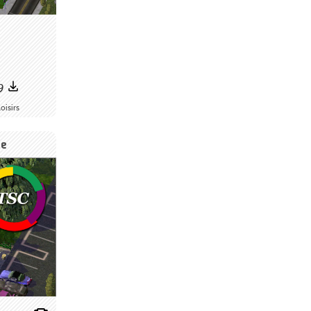
9
oisirs
ie