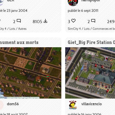
ié le 23 janv 2004
publié le 6 sept 2011
2
8105
3
2
24
ty 4 / Lots / Autres
SimCity 4 / Lots / Commerces et b
nument aux morts
Giet_Big Fire Station 0
dom56
villavicencio
D
ié le 18 août 2007
publié le 16 janv 2006