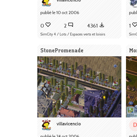
publié le 10 oct 2006
publ
0
2
4361
1
SimCity 4 / Lots / Espaces verts et loisirs
SimCi
StonePromenade
Mo
villavicencio
publié le 24 oct 2006
publ