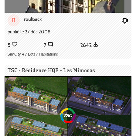
roulback
R
publié le 27 déc 2008
5
7
2642
SimCity 4 / Lots / Habitations
TSC - Résidence HQE - Les Mimosas