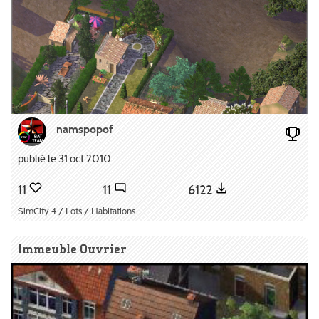
namspopof
publié le 31 oct 2010
11
11
6122
SimCity 4 / Lots / Habitations
Immeuble Ouvrier