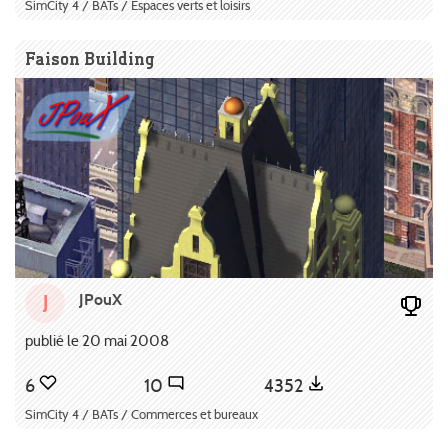
SimCity 4 / BATs / Espaces verts et loisirs
Faison Building
JPouX
J
publié le 20 mai 2008
6
10
4352
SimCity 4 / BATs / Commerces et bureaux