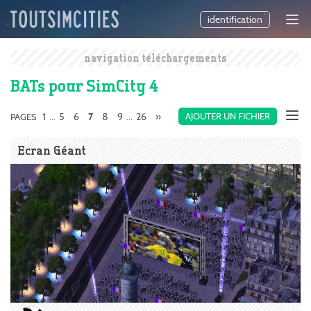
identification
navigation téléchargements
BATs pour SimCity 4
1
5
6
8
9
26
»
AJOUTER UN FICHIER
PAGES
...
7
...
Ecran Géant