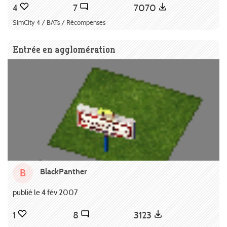
4
7
7070
SimCity 4 / BATs / Récompenses
Entrée en agglomération
BlackPanther
B
publié le 4 fév 2007
1
8
3123