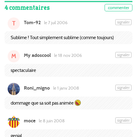
4 commentaires
commenter
Tom-92
signaler
le 7 juil 2006
T
Sublime ! Tout simplement sublime (comme toujours)
My adoscool
signaler
le 18 nov 2006
M
spectaculaire
Roni_migno
signaler
le 1 janv 2008
dommage que sa soit pas animée
moce
signaler
le 8 juin 2008
genial