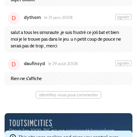
dythom
signaler
le 31 janv 2008
D
salut a tous les simsnaute ,je suis frustré ce joli bat et bien
moi je le trouve pas dans le jeu .u n petit coup de pouce ne
serais pas de trop , merci
daufinsyd
signaler
le 29 août 2008
D
Rien ne s'affiche
identifiez-vous pour commenter
Depuis l'an 2000, TSC est une communauté francophone
passionnée par les jeux de simulation urbaine, notamment