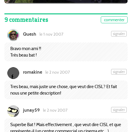
9 commentaires
commenter
Quesh
signaler
le 1 nov 2007
Bravo mon ami !!
Très beau bat !
romakine
signaler
le 2 nov 2007
Tres beau, mais juste une chose, que veut dire CISL? Et fait
nous une petite description!
junay59
signaler
le 2 nov 2007
Superbe Bat ! Mais effectivement , que veut dire CISL et que
représente-il (un centre commerçial,un cinema etc....)