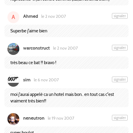
Ahmed
signaler
le 2 nov 2007
A
Superbe j'aime bien
warconstruct
signaler
le 2 nov 2007
très beau ce bat !! bravo !
sim
signaler
le 6 nov 2007
moi j'aurai appelé ca un hotel mais bon.. en tout cas c'est
vraiment trés bien!!
neneutron
signaler
le 19 nov 2007
super boulot