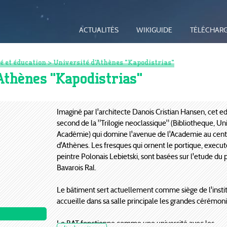
ACTUALITÉS
WIKIGUIDE
TÉLÉCHAR
é et éducation
> Université d'Athènes "Kapodistrias"
Athènes "Kapodistrias"
Imaginé par l'architecte Danois Cristian Hansen, cet edi
second de la "Trilogie neoclassique" (Bibliotheque, Uni
Académie) qui domine l'avenue de l'Academie au centr
d'Athènes. Les fresques qui ornent le portique, execut
peintre Polonais Lebietski, sont basées sur l'etude du 
Bavarois Ral.
Le bâtiment sert actuellement comme siège de l'instit
accueille dans sa salle principale les grandes cérémoni
Le BAT fonctionne comme une université avec les