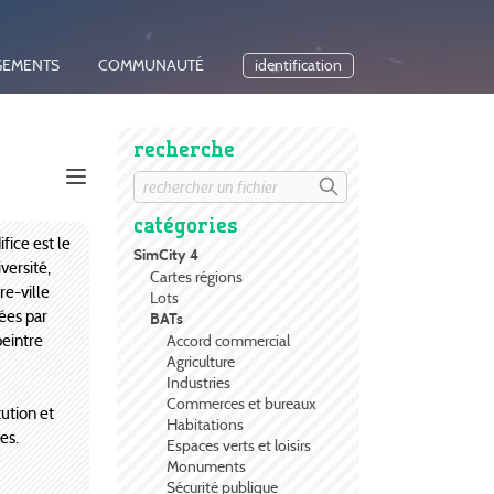
GEMENTS
COMMUNAUTÉ
identification
recherche
catégories
fice est le
SimCity 4
versité,
Cartes régions
e-ville
Lots
ées par
BATs
peintre
Accord commercial
Agriculture
Industries
Commerces et bureaux
ution et
Habitations
es.
Espaces verts et loisirs
Monuments
Sécurité publique