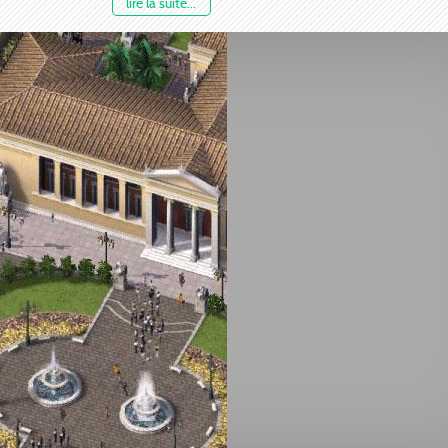
lire la suite...
caracteristiques suivantes:
espace requis: 6x12 carrés
Capacité: 9000 etudiants
Cout mensuel: $3600
cout de construction: $50000
Le fichier zip à proprement parlé etant plus large que l
site, il a été placé
ICI
Cépendant, le zip joint est aussi important parce qu'il 
certain nombre d'objets necessaires.
Pour suivre le developpement de mes BATs,
cliquez ici
Pour mes autres fichiers, vous pouvez
regarder ici !
Pour utiliser et publier le contenu de ces .zip, veuillez
contacter avant. Merci