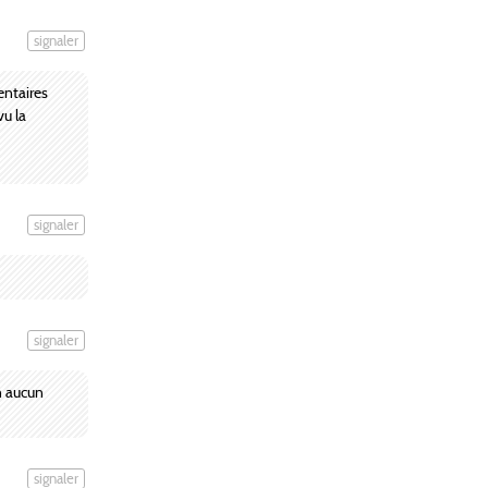
signaler
entaires
vu la
signaler
signaler
en aucun
signaler