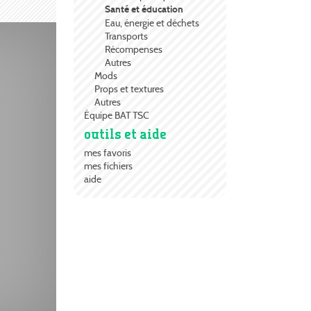
Santé et éducation
Eau, énergie et déchets
Transports
Récompenses
Autres
Mods
Props et textures
Autres
Équipe BAT TSC
a limite du
outils et aide
mes favoris
contient un
mes fichiers
aide
 !
 me