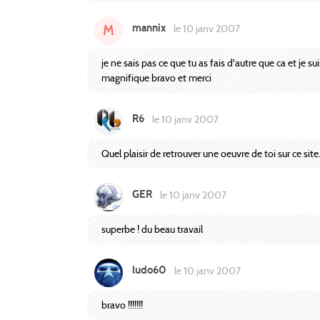
mannix
M
le 10 janv 2007
je ne sais pas ce que tu as fais d'autre que ca et je s
magnifique bravo et merci
R6
le 10 janv 2007
Quel plaisir de retrouver une oeuvre de toi sur ce site
GER
le 10 janv 2007
superbe ! du beau travail
ludo60
le 10 janv 2007
bravo !!!!!!!