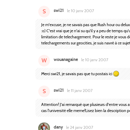
swi21
S
le 10 janv 2007
Je m'excuse, je ne savais pas que Rush hour ou deluxe
:o) C'est vrai que je n'ai su qu'il y a peu de temps qu'u
limitation de telechargement. Pour le reste je vous do
telechargements sur geocities, je suis navré à ce sujet
wouanagaine
W
le 10 janv 2007
Merci swi21, je savais pas que tu postais ici
swi21
S
le 11 janv 2007
Attention! J'ai remarqué que plusieurs d'entre vous a
cas l'université elle meme!Lisez bien la description p
dany
le 24 janv 2007