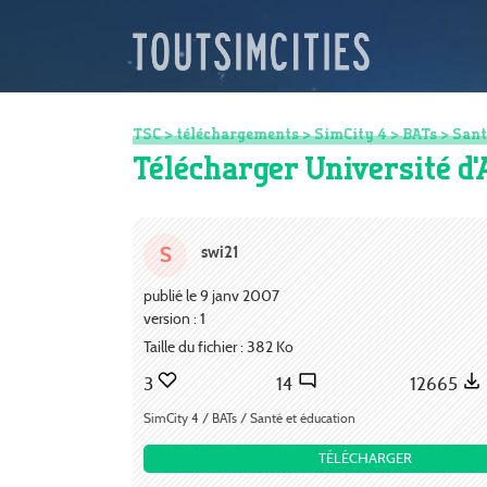
TSC
>
téléchargements
>
SimCity 4
>
BATs
>
Sant
Télécharger Université d'
swi21
S
publié le 9 janv 2007
version : 1
Taille du fichier : 382 Ko
3
14
12665
SimCity 4 / BATs / Santé et éducation
TÉLÉCHARGER