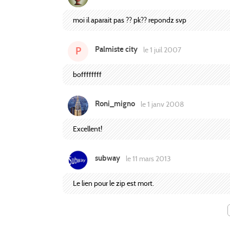
moi il aparait pas ?? pk?? repondz svp
Palmiste city
P
le 1 juil 2007
boffffffff
Roni_migno
le 1 janv 2008
Excellent!
subway
le 11 mars 2013
Le lien pour le zip est mort.