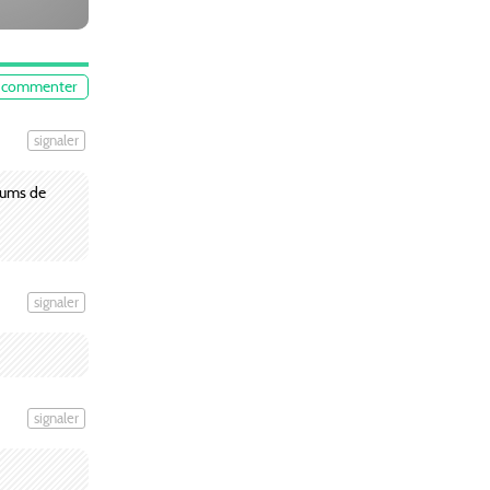
commenter
signaler
orums de
signaler
signaler