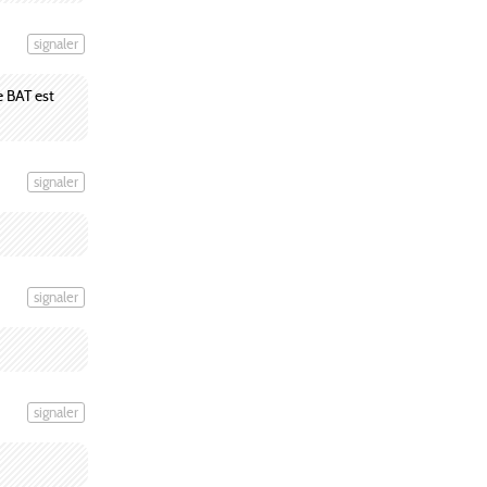
signaler
ce BAT est
signaler
signaler
signaler