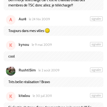
membres de TSC donc allez, je télécharge!!
Aurë
signaler
le 24 fév 2009
A
Toujours dans mes villes
kynou
signaler
le 9 mai 2009
K
cool
RushtiSim
signaler
le 2 août 2009
Très belle réalisation ! Bravo
kitalou
signaler
le 30 juil 2011
K