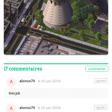
17 commentaires
commenter
alonso74
signaler
le 20 juin 2006
A
tres joli
alonso74
signaler
le 20 juin 2006
A