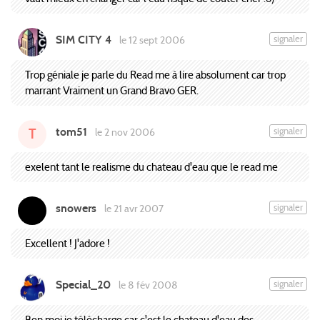
SIM CITY 4
signaler
le 12 sept 2006
Trop géniale je parle du Read me à lire absolument car trop
marrant Vraiment un Grand Bravo GER.
tom51
signaler
le 2 nov 2006
T
exelent tant le realisme du chateau d'eau que le read me
snowers
signaler
le 21 avr 2007
Excellent ! J'adore !
Special_20
signaler
le 8 fév 2008
Ben moi je télécharge car c'est le chateau d'eau des