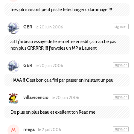
tres joli mais ont peut pas le telecharger c dommage!!!!
GER
signaler
le 20 juin 2006
arff j'ai beau essayé de le remettre en edit ça marche pas
non plus GRRRRR !!! j'envoies un MP a Laurent
GER
signaler
le 20 juin 2006
HAAA !! C'est bon ça a fini par passer en insistant un peu
villavicencio
signaler
le 20 juin 2006
De plus en plus beau et exellent ton Read me
mega
signaler
le 2 juil 2006
M