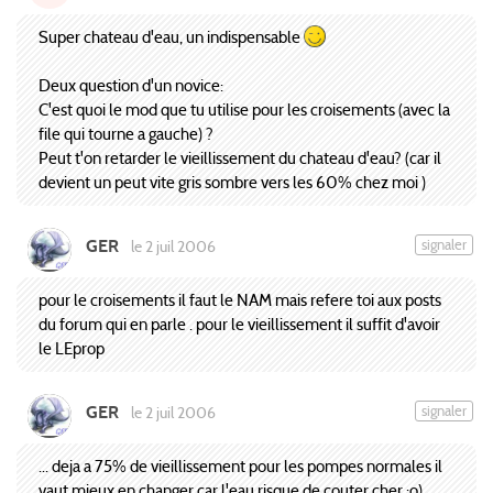
Super chateau d'eau, un indispensable
Deux question d'un novice:
C'est quoi le mod que tu utilise pour les croisements (avec la
file qui tourne a gauche) ?
Peut t'on retarder le vieillissement du chateau d'eau? (car il
devient un peut vite gris sombre vers les 60% chez moi )
GER
signaler
le 2 juil 2006
pour le croisements il faut le NAM mais refere toi aux posts
du forum qui en parle . pour le vieillissement il suffit d'avoir
le LEprop
GER
signaler
le 2 juil 2006
... deja a 75% de vieillissement pour les pompes normales il
vaut mieux en changer car l'eau risque de couter cher :o)