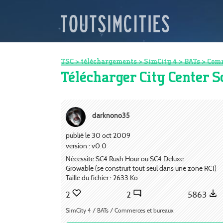
TSC
>
téléchargements
>
SimCity 4
>
BATs
>
Comm
Télécharger City Center 
darknono35
publié le 30 oct 2009
version : v0.0
Nécessite SC4 Rush Hour ou SC4 Deluxe
Growable (se construit tout seul dans une zone RCI)
Taille du fichier : 2633 Ko
2
2
5863
SimCity 4 / BATs / Commerces et bureaux