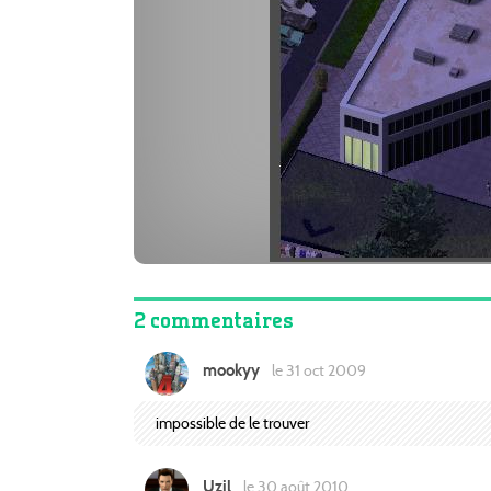
2 commentaires
mookyy
le 31 oct 2009
impossible de le trouver
Uzil
le 30 août 2010