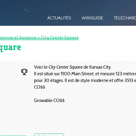
ACTUALITÉS
WIKIGUIDE
TÉLÉCHAR
erces et bureaux
> City Center Square
Square
Voici le
City Center Square
de Kansas City.
Il est situé sur 1100 Main Street, et mesure 123 mètre
pour 30 étages. Il est de style moderne et offre 3513 
CO$$
Growable CO$$