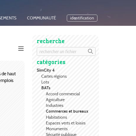
GEMENTS
COMMUNAUTÉ
identification
recherche
catégories
SimCity 4
s de haut
Cartes régions
emplois
Lots
BATs
Accord commercial
Agriculture
Industries
Commerces et bureaux
Habitations
Espaces verts et loisirs
Monuments
Sécurité publique