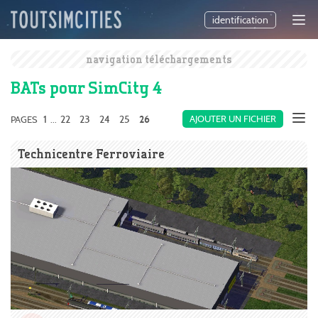
identification
navigation téléchargements
BATs pour SimCity 4
1
22
23
24
25
AJOUTER UN FICHIER
PAGES
...
26
Technicentre Ferroviaire