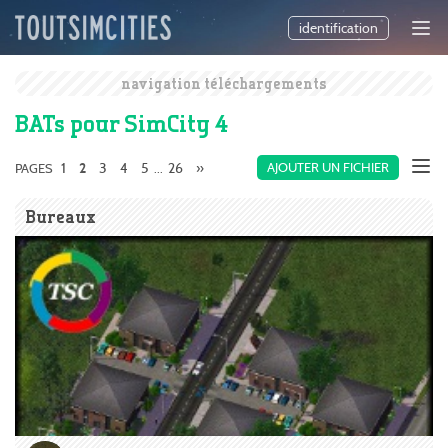
identification
navigation téléchargements
BATs pour SimCity 4
1
3
4
5
26
»
AJOUTER UN FICHIER
PAGES
2
...
Bureaux