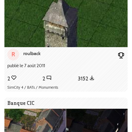
roulback
R
publié le 7 août 2011
2
2
3152
SimCity 4 / BATs / Monuments
Banque CIC