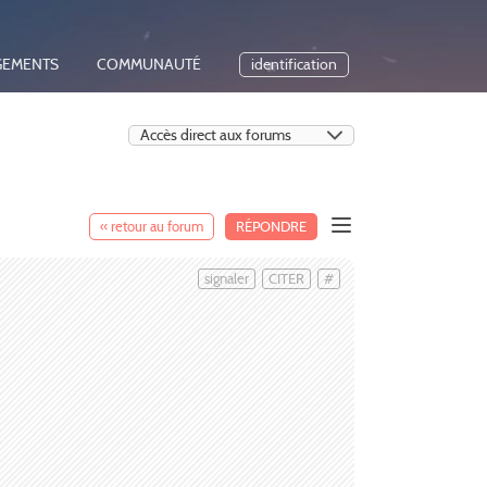
GEMENTS
COMMUNAUTÉ
identification
« retour au forum
RÉPONDRE
signaler
CITER
#