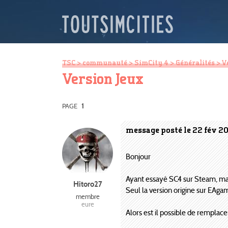
TSC
>
communauté
>
SimCity 4
>
Généralités
> V
Version Jeux
PAGE
1
message posté le 22 fév 2
Bonjour
Ayant essayé SC4 sur Steam, mai
Hitoro27
Seul la version origine sur EAg
membre
eure
Alors est il possible de remplac