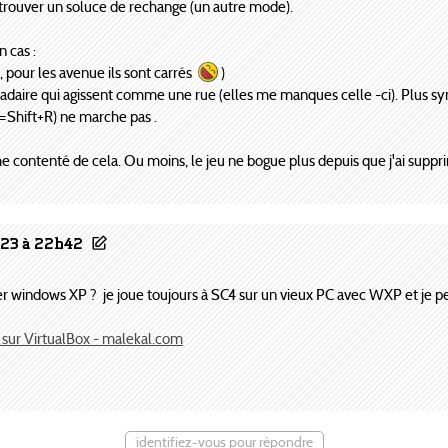
ut trouver un soluce de rechange (un autre mode).
 cas :
, pour les avenue ils sont carrés
)
adaire qui agissent comme une rue (elles me manques celle -ci). Plus s
=Shift+R) ne marche pas .
 me contenté de cela. Ou moins, le jeu ne bogue plus depuis que j'ai sup
023 à 22h42
taller windows XP ? je joue toujours à SC4 sur un vieux PC avec WXP et je
sur VirtualBox - malekal.com
identifiez-vous pour répondre