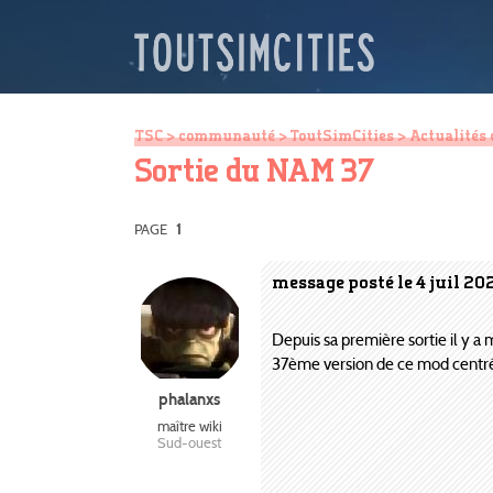
TSC
>
communauté
>
ToutSimCities
>
Actualités 
Sortie du NAM 37
PAGE
1
message posté le 4 juil 20
Depuis sa première sortie il y a
37ème version de ce mod centré s
phalanxs
maître wiki
Sud-ouest