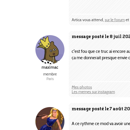
Artica vous attend,
sur le forum
et
message posté le 8 juil 20
c'est fou que ce truc ai encore a
ça me donnerait presque envie d
maximac
membre
Paris
Mes photos
Les memes sur instagram
message posté le 7 août 2
A ce rythme ce mod va avoir un