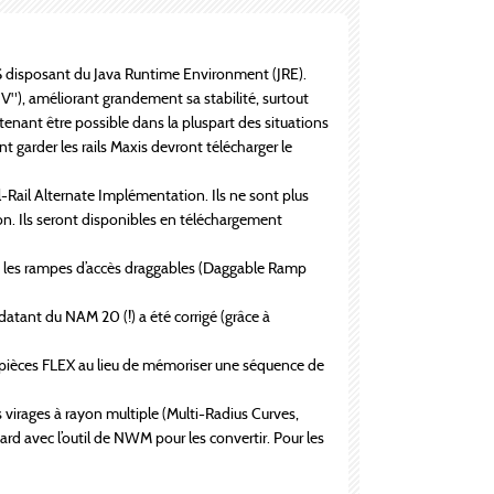
 OS disposant du Java Runtime Environment (JRE).
"), améliorant grandement sa stabilité, surtout
tenant être possible dans la pluspart des situations
t garder les rails Maxis devront télécharger le
l-Rail Alternate Implémentation. Ils ne sont plus
on. Ils seront disponibles en téléchargement
 les rampes d’accès draggables (Daggable Ramp
datant du NAM 20 (!) a été corrigé (grâce à
s pièces FLEX au lieu de mémoriser une séquence de
irages à rayon multiple (Multi-Radius Curves,
ard avec l’outil de NWM pour les convertir. Pour les