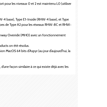
t pour les niveaux 0 et 2 est maintenu L0 (utiliser
-4 base), Type E1-Inside (RHW-4 base), et Type
 rampes de Type A2 pour les réseaux RHW-8C et RHW-
 Highway Override (MHO) avec un fonctionnement
ducts on été résolus.
on MacOS 64 bits d’Aspyr (au jour d’aujourd’hui, la
, d’une façon similaire à ce qui existe déjà avec les