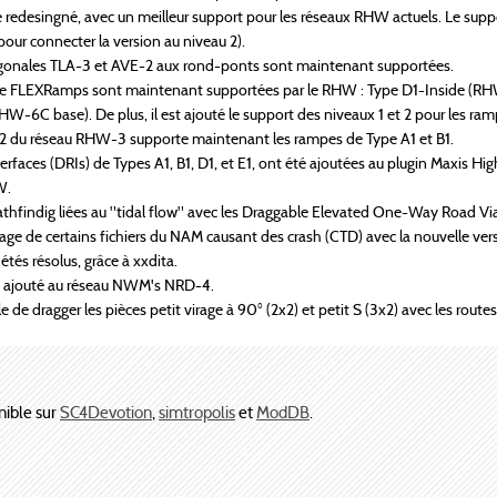
redesingné, avec un meilleur support pour les réseaux RHW actuels. Le suppor
our connecter la version au niveau 2).
gonales TLA-3 et AVE-2 aux rond-ponts sont maintenant supportées.
de FLEXRamps sont maintenant supportées par le RHW : Type D1-Inside (RHW
RHW-6C base). De plus, il est ajouté le support des niveaux 1 et 2 pour les
et 2 du réseau RHW-3 supporte maintenant les rampes de Type A1 et B1.
erfaces (DRIs) de Types A1, B1, D1, et E1, ont été ajoutées au plugin Maxis
W.
thfindig liées au "tidal flow" avec les Draggable Elevated One-Way Road Via
e de certains fichiers du NAM causant des crash (CTD) avec la nouvelle versi
étés résolus, grâce à xxdita.
 ajouté au réseau NWM's NRD-4.
e de dragger les pièces petit virage à 90° (2x2) et petit S (3x2) avec les routes
nible sur
SC4Devotion
,
simtropolis
et
ModDB
.