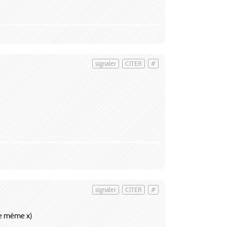
signaler
CITER
#
signaler
CITER
#
le même x)