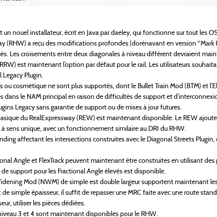
 un nouel installateur, écrit en Java par daeley, qui fonctionne sur tout les
 (RHW) a reçu des modifications profondes (dorénavant en version "Mark IV
uës. Les croisements entre deux diagonales à niveau différent devraient main
RW) est maintenant l’option par défaut pour le rail. Les utilisateurs souhaitan
l Legacy Plugin.
s ou cosmétique ne sont plus supportés, dont le Bullet Train Mod (BTM) et l’E
 dans le NAM principal en raison de difficultés de support et d’interconnexi
ugins Legacy sans garantie de support ou de mises à jour futures.
basique du RealExpressway (REW) est maintenant disponible. Le REW ajoute
es à sens unique, avec un fonctionnement similaire au DRI du RHW.
ing affectant les intersections construites avec le Diagonal Streets Plugin, 
onal Angle et FlexTrack peuvent maintenant être construites en utilisant de
de support pour les Fractional Angle élevés est disponible.
dening Mod (NWM) de simple est double largeur supportent maintenant les v
 de simple épaisseur, il suffit de repasser une MRC faite avec une route stand
ur, utiliser les pièces dédiées.
niveau 3 et 4 sont maintenant disponibles pour le RHW.