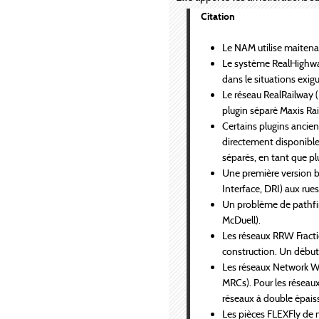
Citation
Le NAM utilise maitenat
Le système RealHighway
dans le situations exig
Le réseau RealRailway (R
plugin séparé Maxis Rai
Certains plugins ancien
directement disponibles
séparés, en tant que pl
Une première version 
Interface, DRI) aux ru
Un problème de pathfind
McDuell).
Les réseaux RRW Fracti
construction. Un début 
Les réseaux Network Wi
MRCs). Pour les réseaux
réseaux à double épaisse
Les pièces FLEXFly de 