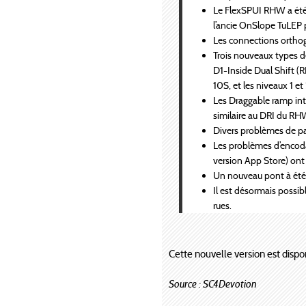
Le FlexSPUI RHW a été 
l’ancie OnSlope TuLEP p
Les connections ortho
Trois nouveaux types 
D1-Inside Dual Shift (
10S, et les niveaux 1 
Les Draggable ramp int
similaire au DRI du RH
Divers problèmes de pa
Les problèmes d’encodag
version App Store) ont 
Un nouveau pont à été
Il est désormais possibl
rues.
Cette nouvelle version est dispo
Source : SC4Devotion