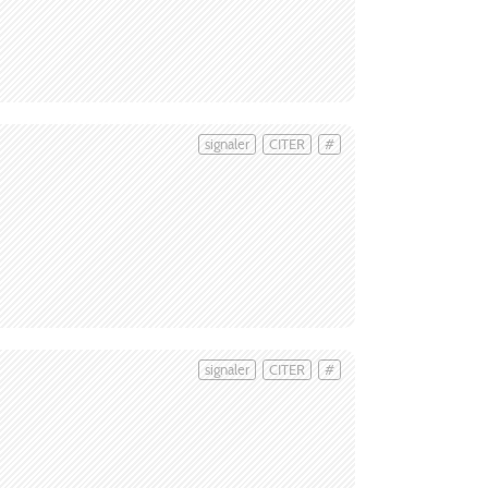
signaler
CITER
#
signaler
CITER
#