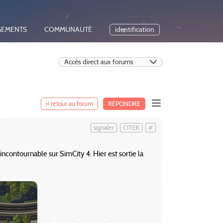
GEMENTS
COMMUNAUTÉ
identification
« retour au forum
RÉPONDRE
signaler
CITER
#
ncontournable sur SimCity 4. Hier est sortie la