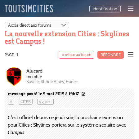
identification
La nouvelle extension Cities : Skylines
est Campus !
PAGE
1
« retour au forum
RÉPONDRE
Alucard
membre
Savoie, Rhône Alpes, France
message posté le 9 mai 2019 à 19h17
#
CITER
signaler
C'est officiel depuis ce jeudi soir, la prochaine extension
pour Cities : Skylines portera sur le système scolaire avec
Campus
.