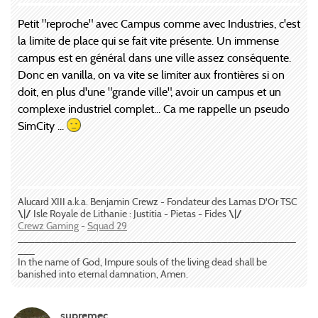
Petit "reproche" avec Campus comme avec Industries, c'est
la limite de place qui se fait vite présente. Un immense
campus est en général dans une ville assez conséquente.
Donc en vanilla, on va vite se limiter aux frontières si on
doit, en plus d'une "grande ville", avoir un campus et un
complexe industriel complet... Ca me rappelle un pseudo
SimCity ...
Alucard XIII a.k.a. Benjamin Crewz - Fondateur des Lamas D'Or TSC
\|/
Isle Royale de Lithanie : Justitia - Pietas - Fides
\|/
Crewz Gaming
-
Squad 29
_________________________________________________
___
In the name of God, Impure souls of the living dead shall be
banished into eternal damnation, Amen.
supremec