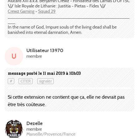
Alucard XIII a.k.a. Benjamin Crewz - Fondateur des Lamas D'Or TSC
\|/
Isle Royale de Lithanie : Justitia - Pietas - Fides
\|/
Crewz Gaming
-
Squad 29
_________________________________________________
___
In the name of God, Impure souls of the living dead shall be
banished into eternal damnation, Amen.
Utilisateur 13970
U
membre
message posté le 11 mai 2019 à 10h03
#
CITER
signaler
Si cette extension ne contient que ça, elle ne devrait pas
être très coûteuse.
Dezelle
membre
Marseille/Provence/France