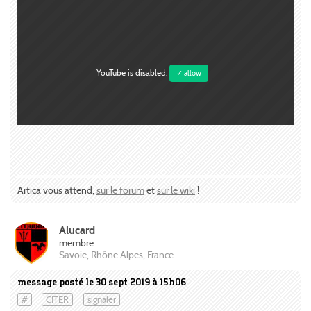
YouTube is disabled.
✓ allow
Artica vous attend,
sur le forum
et
sur le wiki
!
Alucard
membre
Savoie, Rhône Alpes, France
message posté le 30 sept 2019 à 15h06
#
CITER
signaler