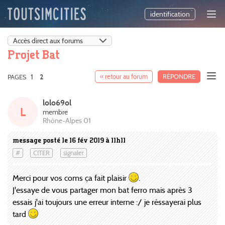
identification
Projet Bat
1
« retour au forum
RÉPONDRE
PAGES
2
lolo69ol
L
membre
Rhône-Alpes 01
message posté le 16 fév 2019 à 11h11
#
CITER
signaler
Merci pour vos coms ça fait plaisir
.
J'essaye de vous partager mon bat ferro mais après 3
essais j'ai toujours une erreur interne :/ je réssayerai plus
tard