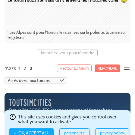
Le forum subsiste mais on y entend les mouches voler
"Les Alpes sont pour l'
Isérois
le raisin sec sur la polente, la cerise sur
le gâteau."
identifiez-vous pour répondre
1
2
« retour au forum
RÉPONDRE
PAGES
3
Depuis l'an 2000, TSC est une communauté francophone
passionnée par les jeux de simulation urbaine, notamment
This site uses cookies and gives you control over
what you want to activate
SimCity (
EA
) et Cities:Skylines (
Paradox Interactive
).
Ce site est hébergé avec brio par
Gandi
.
Confidentialité et gestion
✓ OK, ACCEPT ALL
personalize
privacy policy
des cookies
.