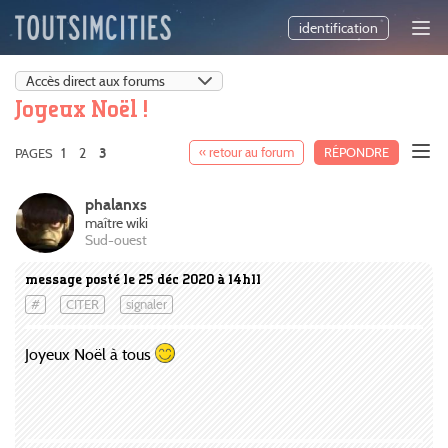
identification
Joyeux Noël !
1
2
« retour au forum
RÉPONDRE
PAGES
3
phalanxs
maître wiki
Sud-ouest
message posté le 25 déc 2020 à 14h11
#
CITER
signaler
Joyeux Noël à tous