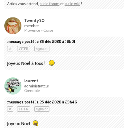
Artica vous attend,
sur le forum
et
sur le wiki
!
Twenty20
membre
Provence + Corse
message posté le 25 déc 2020 à 16h01
#
CITER
signaler
Joyeux Noel à tous !!
laurent
administrateur
Grenoble
message posté le 25 déc 2020 à 23h46
#
CITER
signaler
Joyeux Noël