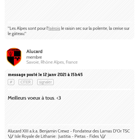
"Les Alpes sont pour l'
Isérois
le raisin sec sur la polente, la cerise sur
le gâteau."
Alucard
membre
Savoie, Rhône Alpes, France
message posté le 12 janv 2021 à 15h45
#
CITER
signaler
Meilleurs voeux à tous. <3
Alucard XIII a.k.a. Benjamin Crewz - Fondateur des Lamas D'Or TSC
\|/
Isle Royale de Lithanie : Justitia - Pietas - Fides
\|/