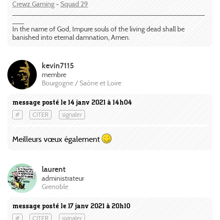
Crewz Gaming
-
Squad 29
_________________________________________________
___
In the name of God, Impure souls of the living dead shall be
banished into eternal damnation, Amen.
kevin7115
membre
Bourgogne / Saône et Loire
message posté le 14 janv 2021 à 14h04
#
CITER
signaler
Meilleurs vœux également
laurent
administrateur
Grenoble
message posté le 17 janv 2021 à 20h10
#
CITER
signaler