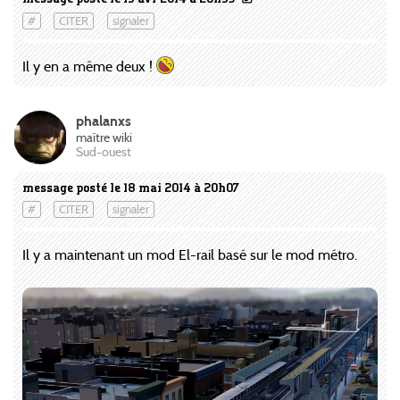
#
CITER
signaler
Il y en a même deux !
phalanxs
maître wiki
Sud-ouest
message posté le 18 mai 2014 à 20h07
#
CITER
signaler
Il y a maintenant un mod El-rail basé sur le mod métro.