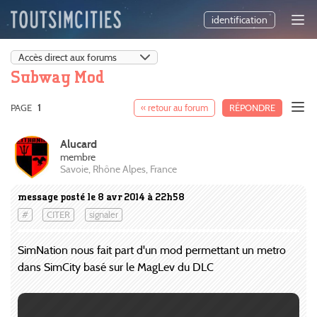
identification
Subway Mod
PAGE
1
« retour au forum
RÉPONDRE
Alucard
membre
Savoie, Rhône Alpes, France
message posté le 8 avr 2014 à 22h58
#
CITER
signaler
SimNation nous fait part d'un mod permettant un metro
dans SimCity basé sur le MagLev du DLC