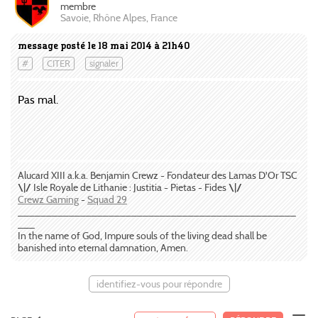
membre
Savoie, Rhône Alpes, France
message posté le 18 mai 2014 à 21h40
#
CITER
signaler
Pas mal.
Alucard XIII a.k.a. Benjamin Crewz - Fondateur des Lamas D'Or TSC
\|/
Isle Royale de Lithanie : Justitia - Pietas - Fides
\|/
Crewz Gaming
-
Squad 29
_________________________________________________
___
In the name of God, Impure souls of the living dead shall be
banished into eternal damnation, Amen.
identifiez-vous pour répondre