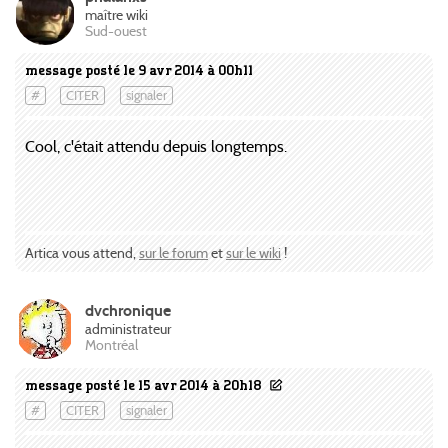
maître wiki
Sud-ouest
message posté le 9 avr 2014 à 00h11
#
CITER
signaler
Cool, c'était attendu depuis longtemps.
Artica vous attend,
sur le forum
et
sur le wiki
!
dvchronique
administrateur
Montréal
message posté le 15 avr 2014 à 20h18
#
CITER
signaler