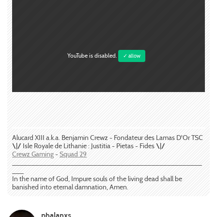
YouTube is disabled.
✓ allow
Alucard XIII a.k.a. Benjamin Crewz - Fondateur des Lamas D'Or TSC
\|/
Isle Royale de Lithanie : Justitia - Pietas - Fides
\|/
Crewz Gaming
-
Squad 29
_________________________________________________
___
In the name of God, Impure souls of the living dead shall be
banished into eternal damnation, Amen.
phalanxs